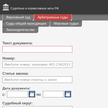
Судебные и нормативные акты РФ
Верховный суд
Арбитражные суды
Суды общей юрисдикции
Мировые судьи
Законодательство
Текст документа:
Номер:
Введите номер, например А01-234/2013
Статья закона:
Введите номер статьи и закон
Дата документа:
с:
по:
Судебный округ: