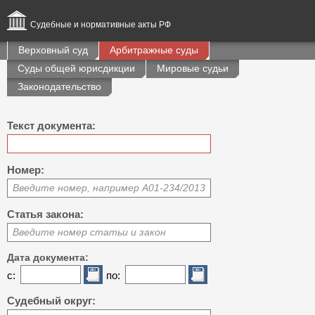
Судебные и нормативные акты РФ
Верховный суд
Арбитражные суды
Суды общей юрисдикции
Мировые судьи
Законодательство
Текст документа:
Номер:
Введите номер, например А01-234/2013
Статья закона:
Введите номер статьи и закон
Дата документа:
с:
по:
Судебный округ: