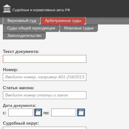
Судебные и нормативные акты РФ
Верховный суд
Арбитражные суды
Суды общей юрисдикции
Мировые судьи
Законодательство
Текст документа:
Номер:
Введите номер, например А01-234/2013
Статья закона:
Введите номер статьи и закон
Дата документа:
с:
по:
Судебный округ: