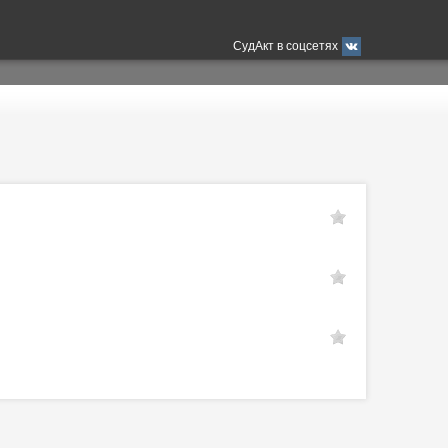
СудАкт в соцсетях