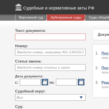
Судебные и нормативные акты РФ
Верховный суд
Арбитражные суды
Суды общей
Текст документа:
Докум
Номер:
Введите номер, например А01-234/2013
1.
Пост
Арби
Статья закона:
Введите номер статьи и закон
2.
Пост
Арби
Дата документа:
с:
по:
3.
Реше
Арби
Судебный округ:
Все
Суд: