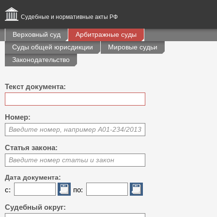
Судебные и нормативные акты РФ
Верховный суд
Арбитражные суды
Суды общей юрисдикции
Мировые судьи
Законодательство
Текст документа:
Номер:
Введите номер, например А01-234/2013
Статья закона:
Введите номер статьи и закон
Дата документа:
с:
по:
Судебный округ: