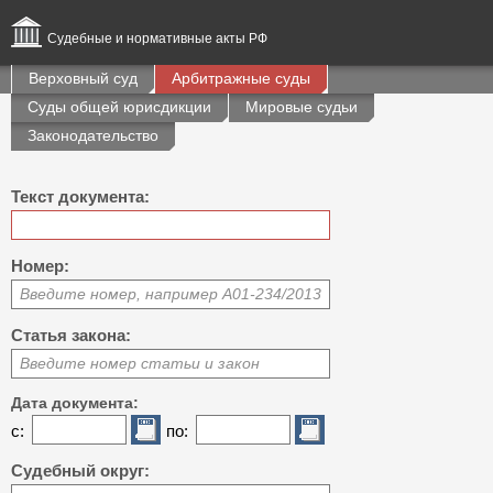
Судебные и нормативные акты РФ
Верховный суд
Арбитражные суды
Суды общей юрисдикции
Мировые судьи
Законодательство
Текст документа:
Номер:
Введите номер, например А01-234/2013
Статья закона:
Введите номер статьи и закон
Дата документа:
с:
по:
Судебный округ: