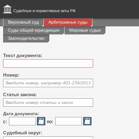
Судебные и нормативные акты РФ
Верховный суд
Арбитражные суды
Суды общей юрисдикции
Мировые судьи
Законодательство
Текст документа:
Номер:
Введите номер, например А01-234/2013
Статья закона:
Введите номер статьи и закон
Дата документа:
с:
по:
Судебный округ: