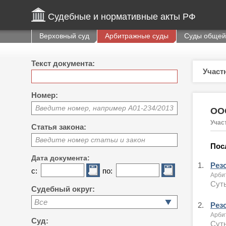
Судебные и нормативные акты РФ
Верховный суд
Арбитражные суды
Суды общей
Текст документа:
Участ
Номер:
Введите номер, например А01-234/2013
ООО
Учас
Статья закона:
Введите номер статьи и закон
Пос
Дата документа:
1.
Рез
с:
по:
Арби
Суть
Судебный округ:
Все
2.
Рез
Арби
Суд:
Суть