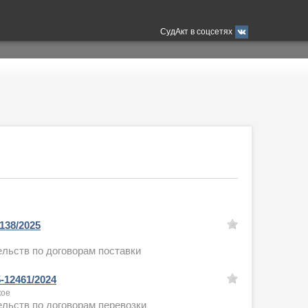
СудАкт в соцсетях
138/2025
льств по договорам поставки
-12461/2024
кое
льств по договорам перевозки