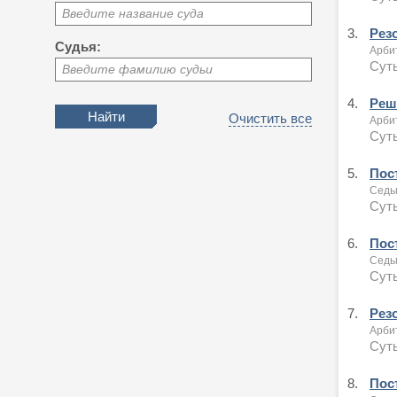
Введите название суда
3.
Рез
Судья:
Арби
Суть
Введите фамилию судьи
4.
Реше
Очистить все
Арби
Суть
5.
Пост
Седь
Суть
6.
Пост
Седь
Суть
7.
Рез
Арби
Суть
8.
Пост