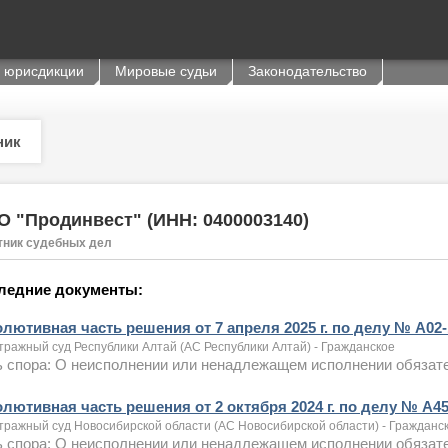
 юрисдикции
Мировые судьи
Законодательство
ник
 "Продинвест" (ИНН: 0400003140)
тник судебных дел
ледние документы:
олютивная часть решения от 7 апреля 2025 г. по делу № А02-
тражный суд Республики Алтай (АС Республики Алтай) - Гражданское
 спора: О неисполнении или ненадлежащем исполнении обязате
олютивная часть решения от 2 октября 2024 г. по делу № А45
тражный суд Новосибирской области (АС Новосибирской области) - Гражданс
 спора: О неисполнении или ненадлежащем исполнении обязате