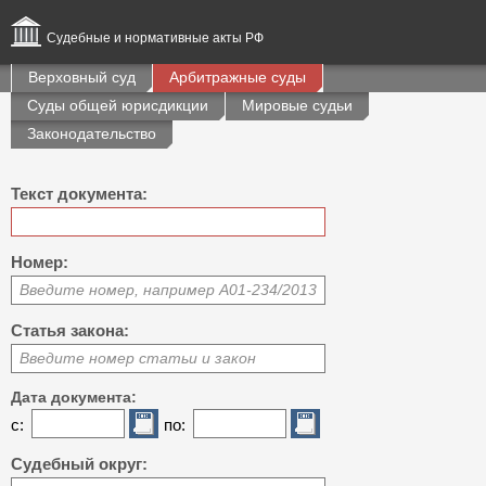
Судебные и нормативные акты РФ
Верховный суд
Арбитражные суды
Суды общей юрисдикции
Мировые судьи
Законодательство
Текст документа:
Номер:
Введите номер, например А01-234/2013
Статья закона:
Введите номер статьи и закон
Дата документа:
с:
по:
Судебный округ: