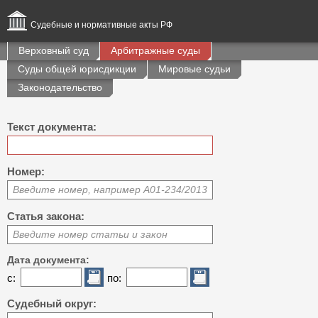
Судебные и нормативные акты РФ
Верховный суд
Арбитражные суды
Суды общей юрисдикции
Мировые судьи
Законодательство
Текст документа:
Номер:
Введите номер, например А01-234/2013
Статья закона:
Введите номер статьи и закон
Дата документа:
с:
по:
Судебный округ: