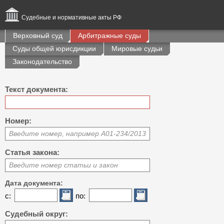
Судебные и нормативные акты РФ
Верховный суд
Арбитражные суды
Суды общей юрисдикции
Мировые судьи
Законодательство
Текст документа:
Номер:
Введите номер, например А01-234/2013
Статья закона:
Введите номер статьи и закон
Дата документа:
с:
по:
Судебный округ: