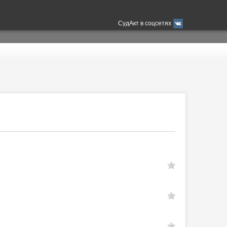
СудАкт в соцсетях