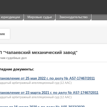
 юрисдикции
Мировые судьи
Законодательство
ник
 "Чапаевский механический завод"
тник судебных дел
ледние документы:
ановление от 25 мая 2022 г. по делу № А57-17467/2011
адцатый арбитражный апелляционный суд (12 ААС)
ановление от 23 марта 2021 г. по делу № А57-17467/2011
адцатый арбитражный апелляционный суд (12 ААС)
ние от 16 июля 2020 г. по делу № А55-3022/2020