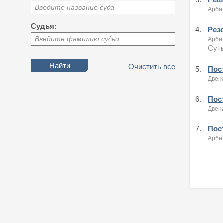
Введите название суда
Арби
Судья:
4.
Рез
Введите фамилию судьи
Арби
Суть
Очистить все
5.
Пост
Двен
6.
Пост
Двен
7.
Пост
Арби