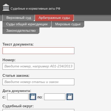
Судебные и нормативные акты РФ
Верховный суд
Арбитражные суды
Суды общей юрисдикции
Мировые судьи
Законодательство
Текст документа:
Номер:
Введите номер, например А01-234/2013
Статья закона:
Введите номер статьи и закон
Дата документа:
с:
по:
Судебный округ: