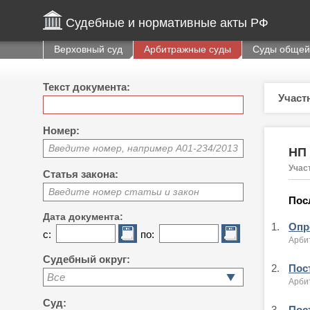
Судебные и нормативные акты РФ
Верховный суд
Арбитражные суды
Суды общей
Текст документа:
Участ
Номер:
Введите номер, например А01-234/2013
НП
Учас
Статья закона:
Введите номер статьи и закон
Пос
Дата документа:
1.
Опр
с:
по:
Арби
Судебный округ:
2.
Пост
Все
Арби
Суд:
3.
Пос