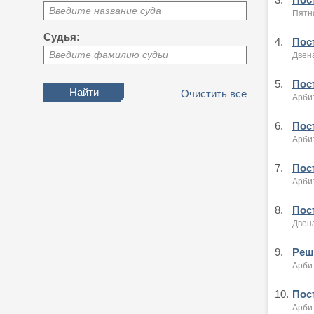
Введите название суда
Пятн
Судья:
4.
Пост
Введите фамилию судьи
Двен
5.
Пост
Очистить все
Арби
6.
Пост
Арби
7.
Пост
Арби
8.
Пост
Двен
9.
Реше
Арби
10.
Пост
Арби