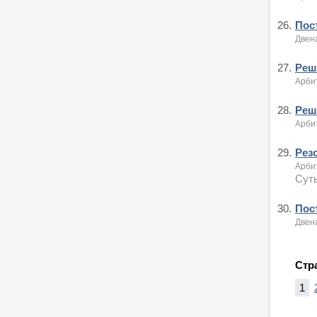
26.
Пост
Двен
27.
Реше
Арби
28.
Реше
Арби
29.
Рез
Арби
Суть
30.
Пост
Двен
Стр
1