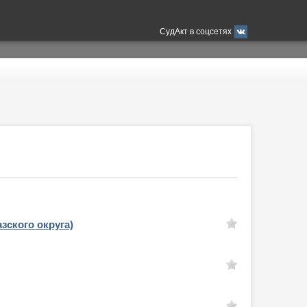
СудАкт в соцсетях
зского округа)