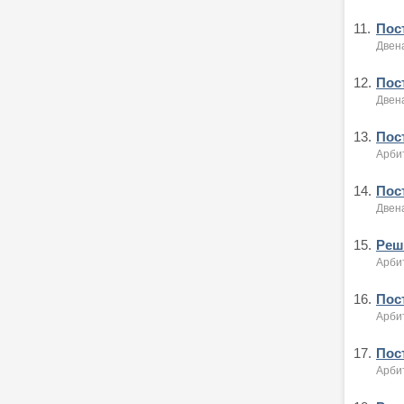
11.
Пост
Двен
12.
Пост
Двен
13.
Пост
Арби
14.
Пост
Двен
15.
Реше
Арби
16.
Пост
Арби
17.
Пост
Арби