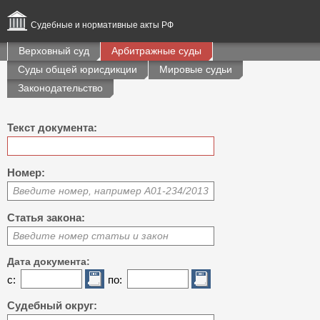
Судебные и нормативные акты РФ
Верховный суд
Арбитражные суды
Суды общей юрисдикции
Мировые судьи
Законодательство
Текст документа:
Номер:
Введите номер, например А01-234/2013
Статья закона:
Введите номер статьи и закон
Дата документа:
с:
по:
Судебный округ: