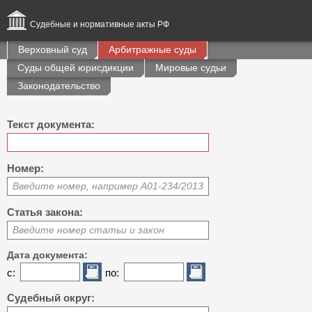
Судебные и нормативные акты РФ
Верховный суд
Арбитражные суды
Суды общей юрисдикции
Мировые судьи
Законодательство
Текст документа:
Номер:
Введите номер, например А01-234/2013
Статья закона:
Введите номер статьи и закон
Дата документа:
с:
по:
Судебный округ: