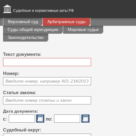
Судебные и нормативные акты РФ
Верховный суд
Арбитражные суды
Суды общей юрисдикции
Мировые судьи
Законодательство
Текст документа:
Номер:
Введите номер, например А01-234/2013
Статья закона:
Введите номер статьи и закон
Дата документа:
с:
по:
Судебный округ: