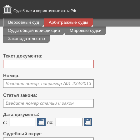
Судебные и нормативные акты РФ
Верховный суд
Арбитражные суды
Суды общей юрисдикции
Мировые судьи
Законодательство
Текст документа:
Номер:
Введите номер, например А01-234/2013
Статья закона:
Введите номер статьи и закон
Дата документа:
с:
по:
Судебный округ: