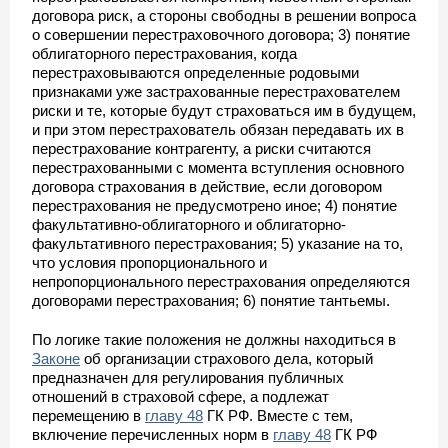
договора риск, а стороны свободны в решении вопроса
о совершении перестраховочного договора; 3) понятие
облигаторного перестрахования, когда
перестраховываются определенные родовыми
признаками уже застрахованные перестрахователем
риски и те, которые будут страховаться им в будущем,
и при этом перестрахователь обязан передавать их в
перестрахование контрагенту, а риски считаются
перестрахованными с момента вступления основного
договора страхования в действие, если договором
перестрахования не предусмотрено иное; 4) понятие
факультативно-облигаторного и облигаторно-
факультативного перестрахования; 5) указание на то,
что условия пропорционального и
непропорционального перестрахования определяются
договорами перестрахования; 6) понятие тантьемы.
По логике такие положения не должны находиться в
Законе
об организации страхового дела, который
предназначен для регулирования публичных
отношений в страховой сфере, а подлежат
перемещению в
главу 48
ГК РФ. Вместе с тем,
включение перечисленных норм в
главу 48
ГК РФ