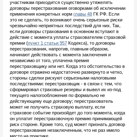
участникам приходится существенно утяжелять
договоры перестрахования оговорками об исключении
применения конкретных норм
главы 48
ГК РФ. Если
это не сделать, то возникают очень серьезные риски
чрезвычайно неприятных последствий для них. Так,
если договоры страхования в основном вступают в
действие с момента уплаты страхователем страховой
премии (
пункт 1 статьи 957
Кодекса), то договоры
перестрахования, напротив, главным образом,
начинают действовать с момента заключения и
независимо от того, уплачена премия
перестраховщику или нет. Когда это обстоятельство в
договоре отражено недостаточно развернуто и четко,
стороны сделки рискуют серьезными налоговыми
последствиями: перестраховщик - в связи с тем, что
сформировал страховые резервы и вывел их из-под
текущего налогообложения по формально не
действующему еще договору; перестрахователь
может не получить страховую выплату, если
страховое событие произойдет до того момента, когда
он уплатит перестраховочную премию принимающей
риск стороне. Кроме того, суд может признать договор
перестрахования незаключенным, что не раз имело
место на практике.