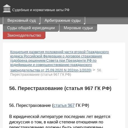
Судебные и нормативные акты РФ
Верховный суд
Арбитражные суды
Суды общей юрисдикции
Мировые судьи
Законодательство
Концепция развития положений части второй Гражданского
кодекса Российской Федерации о договоре страхования
(одобрена решением Совета при Президенте РФ по
кодификации и совершенствованию гражданского
>
законодательства от 25.09.2020 N 202/оп-1/2020)
56.
Перестрахование (статья 967 ГК РФ)
56. Перестрахование (статья 967 ГК РФ)
56. Перестрахование (
статья 967
ГК РФ)
В юридической литературе последних лет ведется
дискуссия о том, в какой степени отношения по
перестрахованию должны быть урегулированы