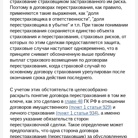
страхование страховщиком застрахованного им риска.
Поэтому в договорах перестрахования, как правило,
применяются такие выражения, как "доля
перестраховщика в ответственности", "доля
перестраховщика в убытке" и т.п. При таком понимании
перестрахования сохраняется единство объекта
страхования и перестрахования, страховых рисков, от
которых по этим сделкам предоставляется защита,
страховые случаи наступают одновременно, что в
принципе снимает обозначенную выше проблему
выплат страхового возмещения по договорам
перестрахования, когда страховой случай по
основному договору страхования урегулирован после
окончания срока действия последнего.
С учетом этих обстоятельств целесообразно
раскрыть понятие договора перестрахования в том же
ключе, как это сделано в
главе 48
ГК РФ в отношении
договоров имущественного
(пункт 1 статьи 929)
и
личного страхования
(пункт 1 статьи 934)
, а именно
через указание обязательств сторон
перестраховочной сделки. Такое определение может
предполагать, что одна сторона договора
перестрахования (перестраховщик) за обусловленную