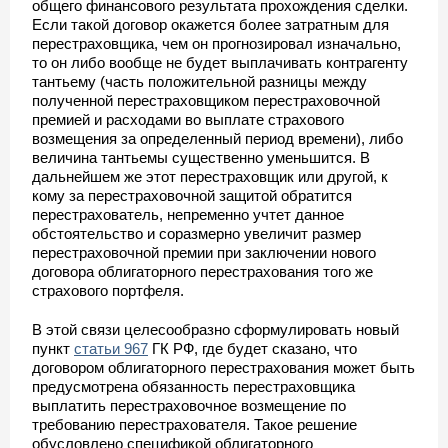
общего финансового результата прохождения сделки.
Если такой договор окажется более затратным для
перестраховщика, чем он прогнозировал изначально,
то он либо вообще не будет выплачивать контрагенту
тантьему (часть положительной разницы между
полученной перестраховщиком перестраховочной
премией и расходами во выплате страхового
возмещения за определенный период времени), либо
величина тантьемы существенно уменьшится. В
дальнейшем же этот перестраховщик или другой, к
кому за перестраховочной защитой обратится
перестрахователь, непременно учтет данное
обстоятельство и соразмерно увеличит размер
перестраховочной премии при заключении нового
договора облигаторного перестрахования того же
страхового портфеля.
В этой связи целесообразно сформулировать новый
пункт
статьи 967
ГК РФ, где будет сказано, что
договором облигаторного перестрахования может быть
предусмотрена обязанность перестраховщика
выплатить перестраховочное возмещение по
требованию перестрахователя. Такое решение
обусловлено спецификой облигаторного