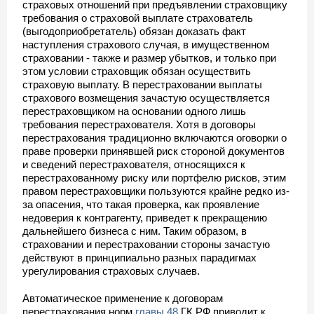
страховых отношений при предъявлении страховщику
требования о страховой выплате страхователь
(выгодоприобретатель) обязан доказать факт
наступления страхового случая, в имущественном
страховании - также и размер убытков, и только при
этом условии страховщик обязан осуществить
страховую выплату. В перестраховании выплаты
страхового возмещения зачастую осуществляется
перестраховщиком на основании одного лишь
требования перестрахователя. Хотя в договоры
перестрахования традиционно включаются оговорки о
праве проверки принявшей риск стороной документов
и сведений перестрахователя, относящихся к
перестрахованному риску или портфелю рисков, этим
правом перестраховщики пользуются крайне редко из-
за опасения, что такая проверка, как проявление
недоверия к контрагенту, приведет к прекращению
дальнейшего бизнеса с ним. Таким образом, в
страховании и перестраховании стороны зачастую
действуют в принципиально разных парадигмах
урегулирования страховых случаев.
Автоматическое применение к договорам
перестрахования норм
главы 48
ГК РФ приводит к