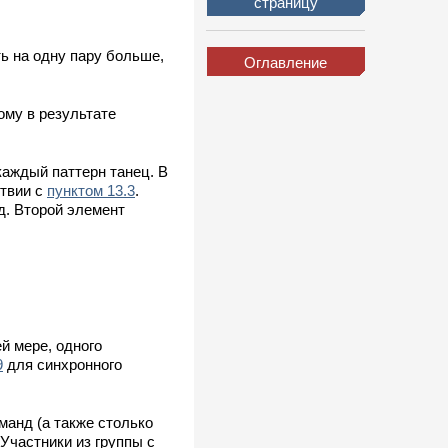
страницу
ь на одну пару больше,
Оглавление
ому в результате
каждый паттерн танец. В
ствии с
пунктом 13.3
.
д. Второй элемент
й мере, одного
9
для синхронного
манд (а также столько
Участники из группы с