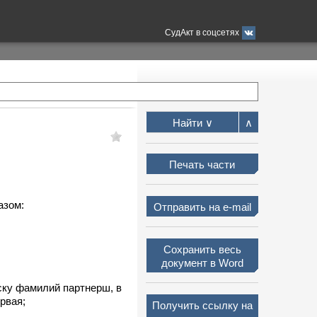
СудАкт в соцсетях
2. Жеребьевки стартовых
Найти ∨
∧
Печать части
азом:
Отправить на e-mail
Сохранить весь
документ в Word
ску фамилий партнерш, в
рвая;
Получить ссылку на