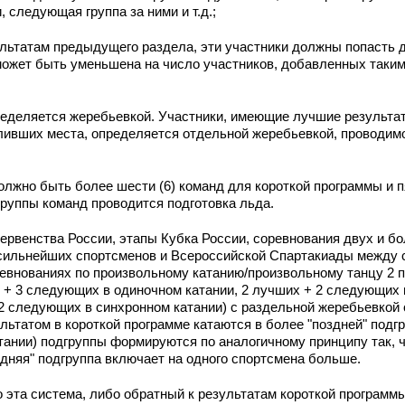
следующая группа за ними и т.д.;
ультатам предыдущего раздела, эти участники должны попасть 
 может быть уменьшена на число участников, добавленных таки
ределяется жеребьевкой. Участники, имеющие лучшие результат
еливших места, определяется отдельной жеребьевкой, проводим
должно быть более шести (6) команд для короткой программы и п
группы команд проводится подготовка льда.
 первенства России, этапы Кубка России, соревнования двух и 
сильнейших спортсменов и Всероссийской Спартакиады между 
евнованиях по произвольному катанию/произвольному танцу 2 
 + 3 следующих в одиночном катании, 2 лучших + 2 следующих в
 2 следующих в синхронном катании) с раздельной жеребьевкой
льтатом в короткой программе катаются в более "поздней" подг
тании) подгруппы формируются по аналогичному принципу так, 
здняя" подгруппа включает на одного спортсмена больше.
эта система, либо обратный к результатам короткой программы