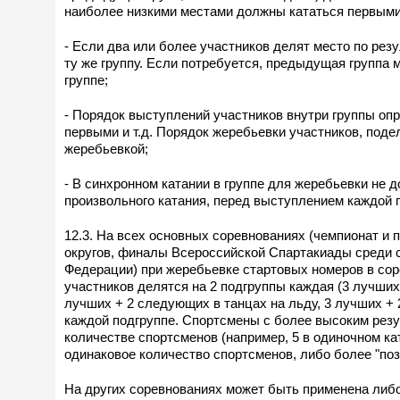
наиболее низкими местами должны кататься первыми, 
- Если два или более участников делят место по рез
ту же группу. Если потребуется, предыдущая группа
группе;
- Порядок выступлений участников внутри группы оп
первыми и т.д. Порядок жеребьевки участников, под
жеребьевкой;
- В синхронном катании в группе для жеребьевки не 
произвольного катания, перед выступлением каждой 
12.3. На всех основных соревнованиях (чемпионат и
округов, финалы Всероссийской Спартакиады среди 
Федерации) при жеребьевке стартовых номеров в сор
участников делятся на 2 подгруппы каждая (3 лучших
лучших + 2 следующих в танцах на льду, 3 лучших +
каждой подгруппе. Спортсмены с более высоким резу
количестве спортсменов (например, 5 в одиночном ка
одинаковое количество спортсменов, либо более "по
На других соревнованиях может быть применена либо 