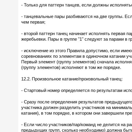
- Только для паттерн танцев, если должны исполнять
- танцевальные пары разбиваются на две группы. Есл
чем первая;
- второй паттерн танец начинает исполнять первая па
жеребьевки. Пары в группе "1" следуют за парами в г
- исключение из этого Правила допустимо, если имею
соревнованиях по элементам в одиночном катании уч
Первый элемент (группу элементов) сначала исполняю
(группу элементов) исполняют в том же порядке.
12.2. Произвольное катание/произвольный танец:
- Стартовый номер определяется по результатам исп
- Сразу после определения результатов предыдущего
участника должен разделить участников на минималь
катания), в том порядке, в котором они завершили п
- Если число участников/пар/команд не делится на р
предыдущих групп, сколько необходимо) должна быть 