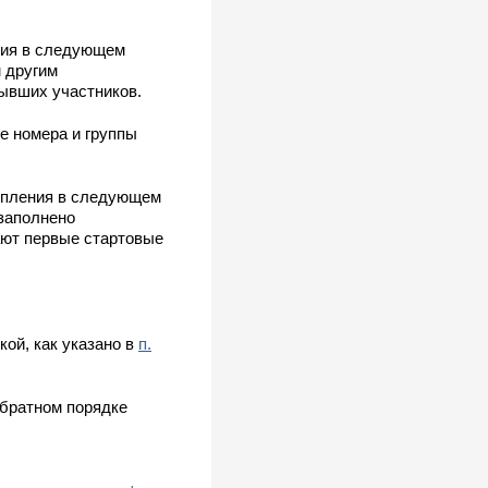
тия в следующем
м другим
бывших участников.
е номера и группы
тупления в следующем
 заполнено
ают первые стартовые
ой, как указано в
п.
обратном порядке