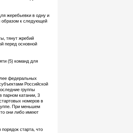
для жеребьевки в одну и
м образом к следующей
ы, тянут жребий
ой перед основной
яти (5) команд для
более федеральных
субъектами Российской
последние группы
 парном катании, 3
 стартовых номеров в
руппе. При меньшем
что они либо имеют
 порядок старта, что