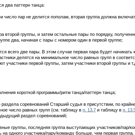
ся два паттерн танца:
и число пар не делится пополам, вторая группа должна включат
ра второй группы, и затем остальные пары по порядку, полученн
руппе два, начиная с пары с номером один в первой группе;
тся всего две пары. В этом случае первая пара будет начинать 
астники делятся на минимальное число равных групп в соответ
т участники первой группы, затем участники второй группы и т.
олнения короткой программы/ритм танца/паттерн танца;
 раздела соревнований Старший судья в присутствии, по крайне
ное число равных групп (см. таблицу в
п. 13.7
и таблицу в
п. 13.
редыдущий раздел соревнований;
авные группы, последняя группа выступающих участников/пар/ко
на одного участника/пару/команду больше, чем первая группа. 