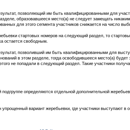
 результат, позволяющий им быть квалифицированными для учас
разделе, образовавшееся место(а) не следует замещать никаки
ванных для этого сегмента участников снижается на число вы
ребьевки стартовых номеров на следующий раздел, то стартовы
ка остается свободным.
 результат, позволивший им быть квалифицированными для выс
ований в этом разделе, тогда освободившееся место(а) будет
этого не попадали в следующий раздел. Такие участники получ
й подгруппе определяются отдельной дополнительной жеребьевк
н упрощенный вариант жеребьевки, где участники выступают в 