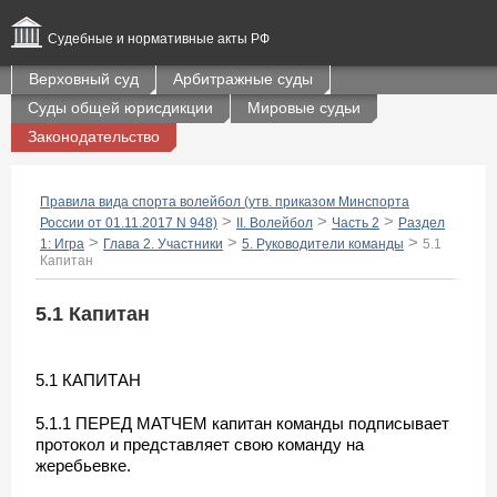
Судебные и нормативные акты РФ
Верховный суд
Арбитражные суды
Суды общей юрисдикции
Мировые судьи
Законодательство
Правила вида спорта волейбол (утв. приказом Минспорта
>
>
>
России от 01.11.2017 N 948)
II. Волейбол
Часть 2
Раздел
>
>
>
1: Игра
Глава 2. Участники
5. Руководители команды
5.1
Капитан
5.1 Капитан
5.1 КАПИТАН
5.1.1 ПЕРЕД МАТЧЕМ капитан команды подписывает
протокол и представляет свою команду на
жеребьевке.