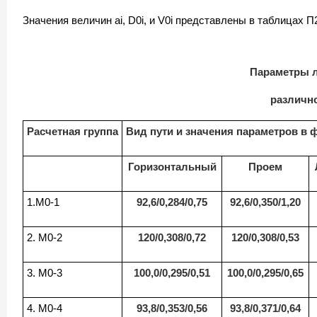
Значения величин ai, D0i, и V0i представлены в таблицах П
Параметры л
различно
Расчетная группа
Вид пути и значения параметров в фо
Горизонтальный
Проем
1.М0-1
92,6/0,284/0,75
92,6/0,350/1,20
2. М0-2
120/0,308/0,72
120/0,308/0,53
3. М0-3
100,0/0,295/0,51
100,0/0,295/0,65
4. М0-4
93,8/0,353/0,56
93,8/0,371/0,64