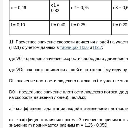
c1 =
c = 0,46
c2 = 0,75
c3 = 0,
0,82
f = 0,10
f = 0,40
f = 0,25
f = 0,20
11. Расчетное значение скорости движения людей на учас
(П2.1) с учетом данных в
таблицах П2.6
и
П2.7
:
где V0i - среднее значение скорости свободного движения лю
где VDi - скорость движения людей в потоке по i-му виду пут
Di - значение плотности людского потока на i-м участке эва
D0i - предельное значение плотности людского потока, до 
на скорость движения людей), чел./м2;
ai - коэффициент адаптации людей к изменениям плотности 
m - коэффициент влияния проема. Значение m принимается 
значение m принимается равным m = 1,25 - 0,05D.