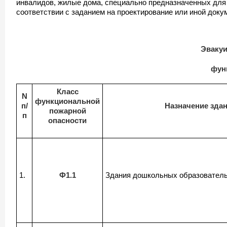
инвалидов, жилые дома, специально предназначенных для 
соответствии с заданием на проектирование или иной доку
Эвакуи
фун
Класс
N
функциональной
п/
Назначение зда
пожарной
п
опасности
1.
Ф1.1
Здания дошкольных образователь