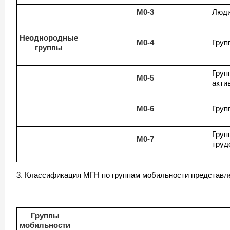
М0-3
Люди
Неоднородные
М0-4
Груп
группы
Груп
М0-5
акти
М0-6
Груп
Груп
М0-7
труд
3. Классификация МГН по группам мобильности представле
Группы
мобильности