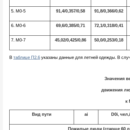
5. М0-5
91,4/0,357/0,58
91,8/0,366/0,62
6. М0-6
69,6/0,385/0,71
72,1/0,318/0,41
7. М0-7
45,02/0,425/0,86
50,0/0,253/0,18
В
таблице П2.6
указаны данные для летней одежды. В случ
Значения ве
движения лю
к 
Вид пути
ai
D0i, чел,
Пожилые люди (старше 60 л