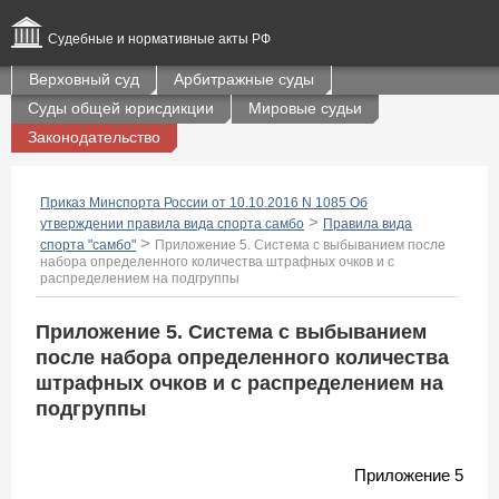
Судебные и нормативные акты РФ
Верховный суд
Арбитражные суды
Суды общей юрисдикции
Мировые судьи
Законодательство
Приказ Минспорта России от 10.10.2016 N 1085 Об
>
утверждении правила вида спорта самбо
Правила вида
>
спорта "самбо"
Приложение 5. Система с выбыванием после
набора определенного количества штрафных очков и с
распределением на подгруппы
Приложение 5. Система с выбыванием
после набора определенного количества
штрафных очков и с распределением на
подгруппы
Приложение 5