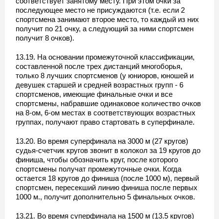
соответствует занятому месту. При этом очки за
последующее место не присуждаются (т.е. если 2
спортсмена занимают второе место, то каждый из них
получит по 21 очку, а следующий за ними спортсмен
получит 8 очков).
13.19. На основании промежуточной классификации,
составленной после трех дистанций многоборья,
только 8 лучших спортсменов (у юниоров, юношей и
девушек старшей и средней возрастных групп - 6
спортсменов, имеющие финальные очки и все
спортсмены, набравшие одинаковое количество очков
на 8-ом, 6-ом местах в соответствующих возрастных
группах, получают право стартовать в суперфинале.
13.20. Во время суперфинала на 3000 м (27 кругов)
судья-счетчик кругов звонит в колокол за 19 кругов до
финиша, чтобы обозначить круг, после которого
спортсмены получат промежуточные очки. Когда
остается 18 кругов до финиша (после 1000 м), первый
спортсмен, пересекший линию финиша после первых
1000 м., получит дополнительно 5 финальных очков.
13.21. Во время суперфинала на 1500 м (13.5 кругов)