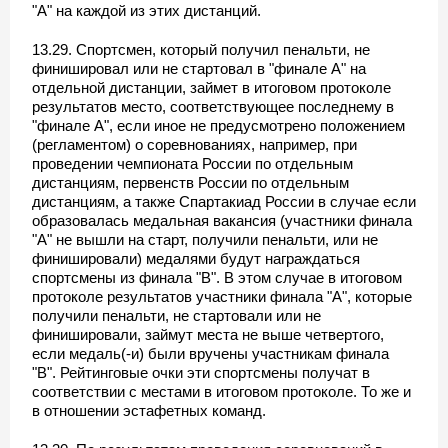
"A" на каждой из этих дистанций.
13.29. Спортсмен, который получил пенальти, не
финишировал или не стартовал в "финале A" на
отдельной дистанции, займет в итоговом протоколе
результатов место, соответствующее последнему в
"финале A", если иное не предусмотрено положением
(регламентом) о соревнованиях, например, при
проведении чемпионата России по отдельным
дистанциям, первенств России по отдельным
дистанциям, а также Спартакиад России в случае если
образовалась медальная вакансия (участники финала
"A" не вышли на старт, получили пенальти, или не
финишировали) медалями будут награждаться
спортсмены из финала "B". В этом случае в итоговом
протоколе результатов участники финала "A", которые
получили пенальти, не стартовали или не
финишировали, займут места не выше четвертого,
если медаль(-и) были вручены участникам финала
"B". Рейтинговые очки эти спортсмены получат в
соответствии с местами в итоговом протоколе. То же и
в отношении эстафетных команд.