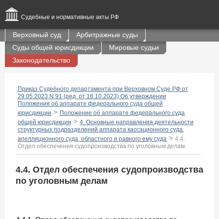
Судебные и нормативные акты РФ
Верховный суд
Арбитражные суды
Суды общей юрисдикции
Мировые судьи
Законодательство
Приказ Судебного департамента при Верховном Суде РФ от
29.05.2023 N 91 (ред. от 18.10.2023) Об утверждении
Положения об аппарате федерального суда общей
>
юрисдикции
Положение об аппарате федерального суда
>
общей юрисдикции
4. Основные направления деятельности
структурных подразделений аппарата кассационного суда,
>
апелляционного суда, областного и равного ему суда
4.4.
Отдел обеспечения судопроизводства по уголовным делам
4.4. Отдел обеспечения судопроизводства
по уголовным делам