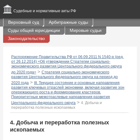
Судебные и нормативные акты РФ
Верховный суд
Арбитражные суды
Суды общей юрисдикции
Мировые судьи
Законодательство
Распоряжение Правительства РФ от 06.09.2011 N 1540-р (ред.
от 26.12.2014) <Об утверждении Стратегии социально-
экономического развития Центрального федерального округа
>
до 2020 года>
Стратегия социально-экономического
развития Центрального федерального округа на период до
>
2020 года
III. Текущее состояние и основные направления
развития ключевых отраслей экономики, включая развитие зон
опережающего роста и формирование кластеров.
Приоритетные межотраслевые направления развития
>
Центрального федерального округа
4. Добыча и
переработка полезных ископаемых
4. Добыча и переработка полезных
ископаемых