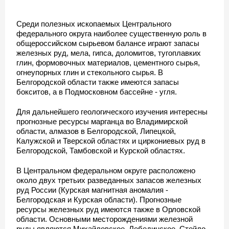
Среди полезных ископаемых Центрального
федерального округа наиболее существенную роль в
общероссийском сырьевом балансе играют запасы
железных руд, мела, гипса, доломитов, тугоплавких
глин, формовочных материалов, цементного сырья,
огнеупорных глин и стекольного сырья. В
Белгородской области также имеются запасы
бокситов, а в Подмосковном бассейне - угля.
Для дальнейшего геологического изучения интересны
прогнозные ресурсы марганца во Владимирской
области, алмазов в Белгородской, Липецкой,
Калужской и Тверской областях и циркониевых руд в
Белгородской, Тамбовской и Курской областях.
В Центральном федеральном округе расположено
около двух третьих разведанных запасов железных
руд России (Курская магнитная аномалия -
Белгородская и Курская области). Прогнозные
ресурсы железных руд имеются также в Орловской
области. Основными месторождениями железной
руды являются Михайловское, Лебединское, Стойло-