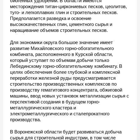
биогенных удобрений. В области имеются
месторождения титан-циркониевых песков, цеолитов,
туго- и легкоплавких глин и строительных песков.
Предполагается разведка и освоение
высококачественных глин, цементного сырья и
наращивание объемов строительных песков.
Для экономики округа большое значение имеет
развитие Михайловского горно-обогатительного
комбината, расположенного в Курской области,
который уступает по объемам добычи только
Лебединскому горно-обогатительному комбинату. В
целях обеспечения более глубокой и комплексной
переработки железной руды предусматривается
строительство производственных комплексов по
производству гематитового концентрата, обжиговой
машины, ввод новых установок металлизации сырья с
перспективой создания в будущем горно-
металлургического кластера и
электрометаллургического и сталепрокатного
производства.
В Воронежской области будет развиваться добыча
сырья для строительной индустрии, в том числе