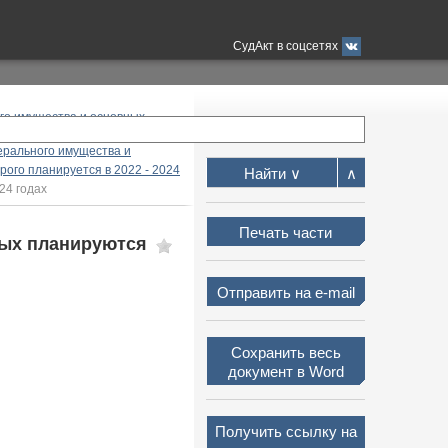
СудАкт в соцсетях
ого имущества и основных
ального имущества и
ерального имущества и
рого планируется в 2022 - 2024
Найти ∨
∧
24 годах
Печать части
рых планируются
Отправить на e-mail
Сохранить весь
документ в Word
Получить ссылку на