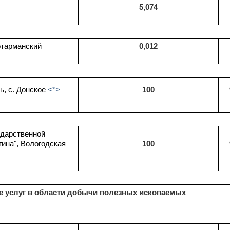
5,074
отарманский
0,012
ь, с. Донское
<*>
100
ударственной
ина", Вологодская
100
е услуг в области добычи полезных ископаемых