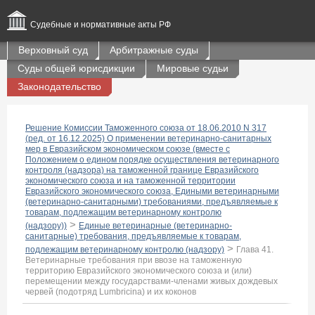
Судебные и нормативные акты РФ
Верховный суд
Арбитражные суды
Суды общей юрисдикции
Мировые судьи
Законодательство
Решение Комиссии Таможенного союза от 18.06.2010 N 317
(ред. от 16.12.2025) О применении ветеринарно-санитарных
мер в Евразийском экономическом союзе (вместе с
Положением о едином порядке осуществления ветеринарного
контроля (надзора) на таможенной границе Евразийского
экономического союза и на таможенной территории
Евразийского экономического союза, Едиными ветеринарными
(ветеринарно-санитарными) требованиями, предъявляемые к
товарам, подлежащим ветеринарному контролю
>
(надзору))
Единые ветеринарные (ветеринарно-
санитарные) требования, предъявляемые к товарам,
>
подлежащим ветеринарному контролю (надзору)
Глава 41.
Ветеринарные требования при ввозе на таможенную
территорию Евразийского экономического союза и (или)
перемещении между государствами-членами живых дождевых
червей (подотряд Lumbricina) и их коконов