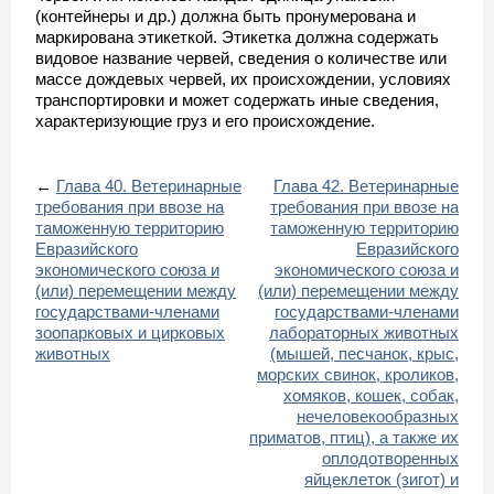
(контейнеры и др.) должна быть пронумерована и
маркирована этикеткой. Этикетка должна содержать
видовое название червей, сведения о количестве или
массе дождевых червей, их происхождении, условиях
транспортировки и может содержать иные сведения,
характеризующие груз и его происхождение.
←
Глава 40. Ветеринарные
Глава 42. Ветеринарные
требования при ввозе на
требования при ввозе на
таможенную территорию
таможенную территорию
Евразийского
Евразийского
экономического союза и
экономического союза и
(или) перемещении между
(или) перемещении между
государствами-членами
государствами-членами
зоопарковых и цирковых
лабораторных животных
животных
(мышей, песчанок, крыс,
морских свинок, кроликов,
хомяков, кошек, собак,
нечеловекообразных
приматов, птиц), а также их
оплодотворенных
яйцеклеток (зигот) и