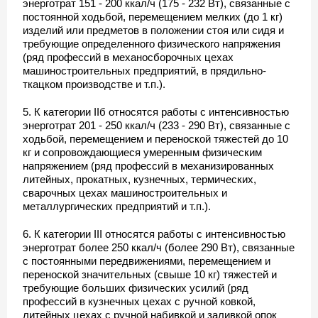
энерготрат 151 - 200 ккал/ч (175 - 232 Вт), связанные с
постоянной ходьбой, перемещением мелких (до 1 кг)
изделий или предметов в положении стоя или сидя и
требующие определенного физического напряжения
(ряд профессий в механосборочных цехах
машиностроительных предприятий, в прядильно-
ткацком производстве и т.п.).
5. К категории IIб относятся работы с интенсивностью
энерготрат 201 - 250 ккал/ч (233 - 290 Вт), связанные с
ходьбой, перемещением и переноской тяжестей до 10
кг и сопровождающиеся умеренным физическим
напряжением (ряд профессий в механизированных
литейных, прокатных, кузнечных, термических,
сварочных цехах машиностроительных и
металлургических предприятий и т.п.).
6. К категории III относятся работы с интенсивностью
энерготрат более 250 ккал/ч (более 290 Вт), связанные
с постоянными передвижениями, перемещением и
переноской значительных (свыше 10 кг) тяжестей и
требующие больших физических усилий (ряд
профессий в кузнечных цехах с ручной ковкой,
литейных цехах с ручной набивкой и заливкой опок