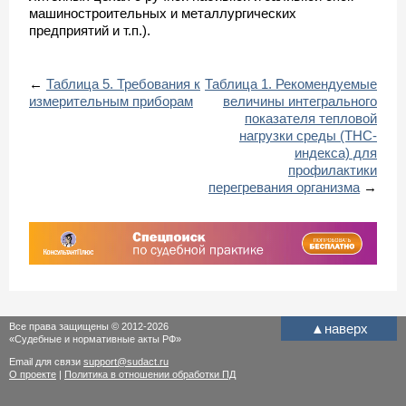
машиностроительных и металлургических
предприятий и т.п.).
←
Таблица 5. Требования к
Таблица 1. Рекомендуемые
измерительным приборам
величины интегрального
показателя тепловой
нагрузки среды (ТНС-
индекса) для
профилактики
перегревания организма
→
Все права защищены © 2012-2026
▲
наверх
«Судебные и нормативные акты РФ»
Email для связи
support@sudact.ru
О проекте
|
Политика в отношении обработки ПД