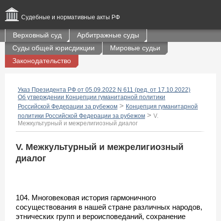
Судебные и нормативные акты РФ
Верховный суд
Арбитражные суды
Суды общей юрисдикции
Мировые судьи
Законодательство
Указ Президента РФ от 05.09.2022 N 611 (ред. от 17.10.2022)
Об утверждении Концепции гуманитарной политики
>
Российской Федерации за рубежом
Концепция гуманитарной
>
политики Российской Федерации за рубежом
V.
Межкультурный и межрелигиозный диалог
V. Межкультурный и межрелигиозный
диалог
104. Многовековая история гармоничного
сосуществования в нашей стране различных народов,
этнических групп и вероисповеданий, сохранение