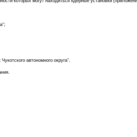
ности которых могут находиться ядерные установки (приложени
а";
 Чукотского автономного округа".
ания.