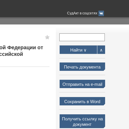
СудАкт в соцсетях
кой Федерации от
Найти ∨
∧
оссийской
Печать документа
Отправить на e-mail
Сохранить в Word
Получить ссылку на
документ