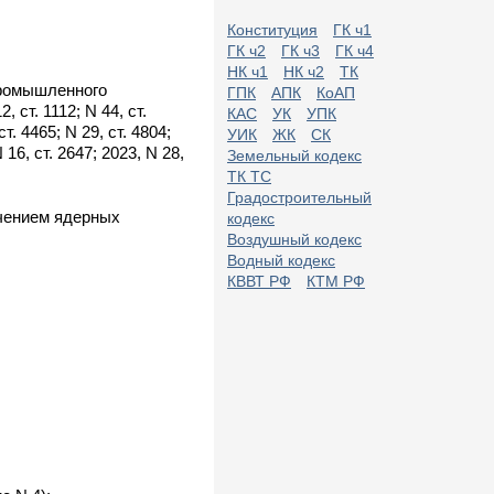
Конституция
ГК ч1
ГК ч2
ГК ч3
ГК ч4
НК ч1
НК ч2
ТК
промышленного
ГПК
АПК
КоАП
ст. 1112; N 44, ст.
КАС
УК
УПК
ст. 4465; N 29, ст. 4804;
УИК
ЖК
СК
N 16, ст. 2647; 2023, N 28,
Земельный кодекс
ТК ТС
Градостроительный
ючением ядерных
кодекс
Воздушный кодекс
Водный кодекс
КВВТ РФ
КТМ РФ