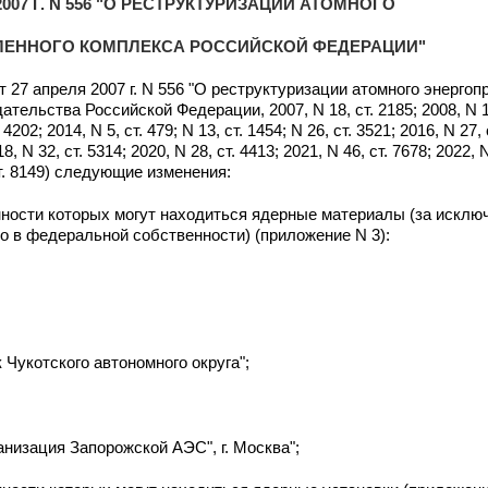
2007 Г. N 556 "О РЕСТРУКТУРИЗАЦИИ АТОМНОГО
ЕННОГО КОМПЛЕКСА РОССИЙСКОЙ ФЕДЕРАЦИИ"
 27 апреля 2007 г. N 556 "О реструктуризации атомного энерго
льства Российской Федерации, 2007, N 18, ст. 2185; 2008, N 12, 
 4202; 2014, N 5, ст. 479; N 13, ст. 1454; N 26, ст. 3521; 2016, N 27, 
18, N 32, ст. 5314; 2020, N 28, ст. 4413; 2021, N 46, ст. 7678; 2022, 
, ст. 8149) следующие изменения:
нности которых могут находиться ядерные материалы (за искл
о в федеральной собственности) (приложение N 3):
 Чукотского автономного округа";
низация Запорожской АЭС", г. Москва";