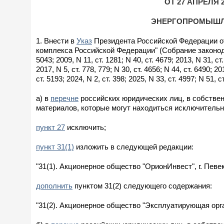
ОТ 27 АПРЕЛЯ 
ЭНЕРГОПРОМЫШЛ
1. Внести в
Указ
Президента Российской Федерации от
комплекса Российской Федерации" (Собрание законодате
5043; 2009, N 11, ст. 1281; N 40, ст. 4679; 2013, N 31, ст.
2017, N 5, ст. 778, 779; N 30, ст. 4656; N 44, ст. 6490; 20
ст. 5193; 2024, N 2, ст. 398; 2025, N 33, ст. 4997; N 51
а) в
перечне
российских юридических лиц, в собстве
материалов, которые могут находиться исключительн
пункт 27
исключить;
пункт 31(1)
изложить в следующей редакции:
"31(1). Акционерное общество "ОрионИнвест", г. Певек
дополнить
пунктом 31(2) следующего содержания:
"31(2). Акционерное общество "Эксплуатирующая орга