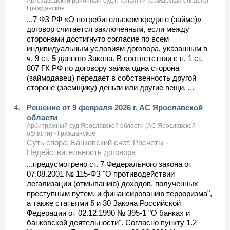
Автозаводский районный суд г. Тольятти (Самарская область) -
Гражданское
...7 ФЗ РФ «О потребительском кредите (займе)»
договор считается заключенным, если между
сторонами достигнуто согласие по всем
индивидуальным условиям договора, указанным в
ч. 9 ст.
5
данного Закона. В соответствии с п. 1 ст.
807 ГК РФ по договору займа одна сторона
(займодавец) передает в собственность другой
стороне (заемщику) деньги или другие вещи, ...
4.
Решение от 9 февраля 2026 г. АС Ярославской
области
Арбитражный суд Ярославской области (АС Ярославской
области) - Гражданское
Суть спора: Банковский счет, Расчеты -
Недействительность договора
...предусмотрено ст. 7 Федерального закона от
07.08.2001 № 115-ФЗ "О противодействии
легализации (отмыванию) доходов, полученных
преступным путем, и финансированию терроризма",
а также статьями
5
и 30 Закона Российской
Федерации от 02.12.1990 № 395-1 "О банках и
банковской деятельности". Согласно пункту 1.2