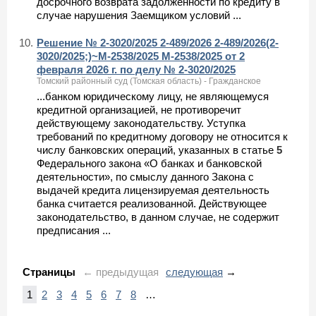
досрочного возврата задолженности по кредиту в
случае нарушения Заемщиком условий ...
10.
Решение № 2-3020/2025 2-489/2026 2-489/2026(2-
3020/2025;)~М-2538/2025 М-2538/2025 от 2
февраля 2026 г. по делу № 2-3020/2025
Томский районный суд (Томская область) - Гражданское
...банком юридическому лицу, не являющемуся
кредитной организацией, не противоречит
действующему законодательству. Уступка
требований по кредитному договору не относится к
числу банковских операций, указанных в статье
5
Федерального закона «О банках и банковской
деятельности», по смыслу данного Закона с
выдачей кредита лицензируемая деятельность
банка считается реализованной. Действующее
законодательство, в данном случае, не содержит
предписания ...
Страницы
← предыдущая
следующая
→
1
2
3
4
5
6
7
8
…