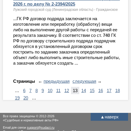
2026 г. по делу № 2-2394/2025
Лужский городской суд (Ленинградская область) - Гражданское
...ГК РФ договор подряда заключается на
изготовление или переработку (обработку) вещи
либо на выполнение другой работы с передачей ее
результата заказчику. В соответствии со ст.
740
ГК
РФ по договору строительного подряда подрядчик
обязуется в установленный договором срок
построить по заданию заказчика определенный
объект либо выполнить иные строительные работы,
а заказчик обязуется создать ...
Страницы
←
предыдущая
следующая
→
…
6
7
8
9
10
11
12
13
14
15
16
17
18
19
20
…
Все права защищены © 2012-2026
▲
наверх
«Судебные и нормативные акты РФ»
Email для связи
support@sudact.ru