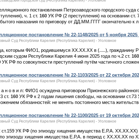
заводский городской суд (Республика Карелия) - Уголовное
пелляционного постановления Петрозаводского городского суда от 
тупления), ч. 1 ст.
160
УК РФ (2 преступления) на основании ст.
бытого наказания по приговору от ДД.ММ.ГГГГ окончательно к л
ляционное постановление № 22-1148/2025 от 5 ноября 2025 г
овный Суд Республики Карелия (Республика Карелия) - Уголовное
ода, которым ФИО1, родившемуся ХХ.ХХ.ХХ в (.....), гражданин
дским судом Республики Карелия 4 июня 2025 года по ч.2 ст.
16
9 УК РФ по совокупности преступлений путём частичного сложени
ляционное постановление № 22-1103/2025 от 22 октября 2025 
овный Суд Республики Карелия (Республика Карелия) - Уголовное
 т а н о в и л: ФИО1 осуждена приговором Прионежского районног
.3 ст.
160
УК РФ к 2 годам лишения свободы, на основании ст.73
ожением обязанностей: не менять постоянного места жительства
лляционное постановление № 22-1100/2025 от 19 октября 2025
овный Суд Республики Карелия (Республика Карелия) - Уголовное
.2 ст.159 УК РФ (по эпизоду хищения имущества Е.Р.А. ХХ.ХХ.ХХ) 
по эпизоду хищения имущества Е.Р.А. в период с ХХ.ХХ.ХХ по 