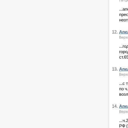
Петро
...а
прес
неот
12.
Апел
Верх
...г
горо
ст.6
13.
Апел
Верх
...с
по ч
возл
14.
Апе
Верх
...ч
РФ (