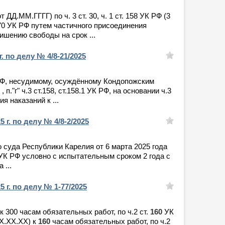
ДД.ММ.ГГГГ) по ч. 3 ст. 30, ч. 1 ст. 158 УК РФ (3
 70 УК РФ путем частичного присоединения
ишению свободы на срок ...
. по делу № 4/8-21/2025
у РФ, несудимому, осуждённому Кондопожским
0
, п."г" ч.3 ст.158, ст.158.1 УК РФ, на основании ч.3
я наказаний к ...
г. по делу № 4/8-2/2025
о суда Республики Карелия от 6 марта 2025 года
 УК РФ условно с испытательным сроком 2 года с
 ...
 г. по делу № 1-77/2025
к 300 часам обязательных работ, по ч.2 ст.
160
УК
ХХ.ХХ.ХХ) к
160
часам обязательных работ, по ч.2