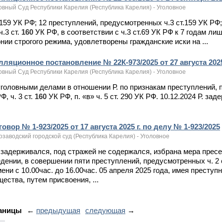
овный Суд Республики Карелия (Республика Карелия) - Уголовное
т.159 УК РФ; 12 преступлений, предусмотренных ч.3 ст.159 УК РФ
ч.3 ст.
160
УК РФ, в соответствии с ч.3 ст.69 УК РФ к 7 годам 
нии строгого режима, удовлетворены гражданские иски на ...
ляционное постановление № 22К-973/2025 от 27 августа 2025 
овный Суд Республики Карелия (Республика Карелия) - Уголовное
 уголовными делами в отношении Р. по признакам преступлений, пр
Ф, ч. 3 ст.
160
УК РФ, п. «в» ч. 5 ст. 290 УК РФ. 10.12.2024 Р. за
овор № 1-923/2025 от 17 августа 2025 г. по делу № 1-923/2025
заводский городской суд (Республика Карелия) - Уголовное
е задерживался, под стражей не содержался, избрана мера пре
дении, в совершении пяти преступлений, предусмотренных ч. 2 
ени с 10.00час. до 16.00час. 05 апреля 2025 года, имея прест
ества, путем присвоения, ...
аницы
←
предыдущая
следующая
→