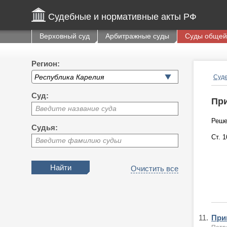
Судебные и нормативные акты РФ
Верховный суд
Арбитражные суды
Суды общей
Регион:
Суде
Суд:
При
Введите название суда
Реше
Судья:
Ст. 
Введите фамилию судьи
Очистить все
11.
Приг