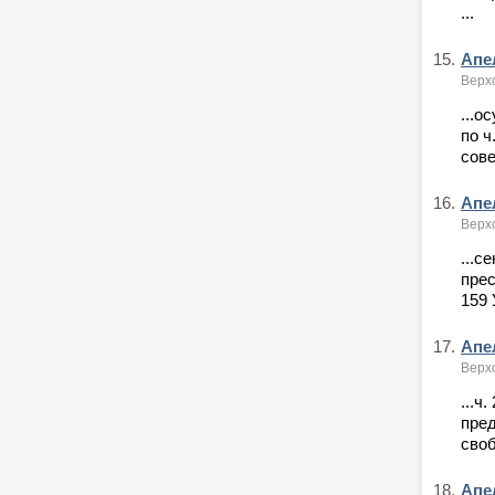
...
15.
Апе
Верх
...о
по ч
сове
16.
Апе
Верх
...с
прес
159 
17.
Апе
Верх
...ч
пред
своб
18.
Апел