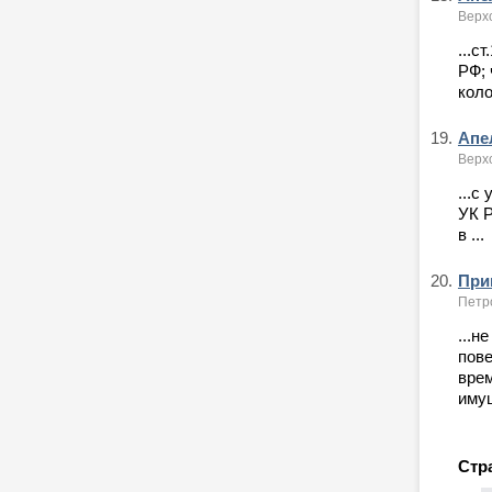
Верх
...с
РФ; 
коло
19.
Апел
Верх
...с
УК Р
в ...
20.
Приг
Петро
...н
пове
врем
имущ
Стр