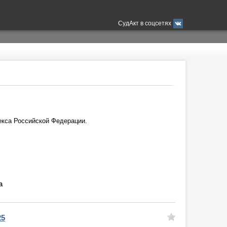
СудАкт в соцсетях
екса Российской Федерации.
а
25