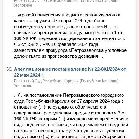
Верховный Суд Республики Карелия (Республика Карелия) -
Уголовное
...угрозой применения предмета, используемого в
качестве оружия. 4 января 2024 года было
возбуждено уголовное дело в отношении Н. . по
признакам преступления, предусмотренного ч.1 ст.
160
УК РФ, переквалифицированного затем на п.«г»
ч.3 ст.158 УК РФ. 16 февраля 2024 года
заместителем прокурора г.Петрозаводска уголовное
дело изъято из производства дознания ...
56.
Апелляционное постановление № 22-801/2024 от
22 мая 2024 г.
Верховный Суд Республики Карелия (Республика Карелия) -
Уголовное
...Л. на постановление Петрозаводского городского
суда Республики Карелия от 27 апреля 2024 года в
отношении (...) не судимого, обвиняемого в
совершении преступления, предусмотренного ч.3 ст.
160
УК РФ, которым (...) изменена мера пресечения в
виде подписки о невыезде и надлежащем поведении
на заключение под стражу. Заслушав выступления
подсудимого (...) и защитника - адвоката Аверичева