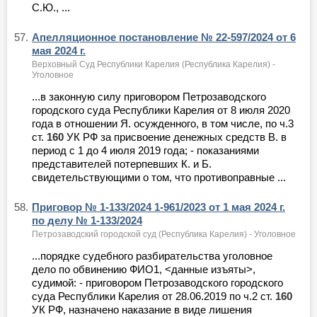
С.Ю., ...
57.
Апелляционное постановление № 22-597/2024 от 6
мая 2024 г.
Верховный Суд Республики Карелия (Республика Карелия) -
Уголовное
...в законную силу приговором Петрозаводского
городского суда Республики Карелия от 8 июля 2020
года в отношении Я. осужденного, в том числе, по ч.3
ст.
160
УК РФ за присвоение денежных средств В. в
период с 1 до 4 июля 2019 года; - показаниями
представителей потерпевших К. и Б.
свидетельствующими о том, что противоправные ...
58.
Приговор № 1-133/2024 1-961/2023 от 1 мая 2024 г.
по делу № 1-133/2024
Петрозаводский городской суд (Республика Карелия) - Уголовное
...порядке судебного разбирательства уголовное
дело по обвинению ФИО1, <данные изъяты>,
судимой: - приговором Петрозаводского городского
суда Республики Карелия от 28.06.2019 по ч.2 ст.
160
УК РФ, назначено наказание в виде лишения