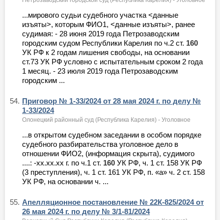
...мирового судьи судебного участка <данные
изъяты>, которым ФИО1, <данные изъяты>, ранее
судимая: - 28 июня 2019 года Петрозаводским
городским судом Республики Карелия по ч.2 ст.
160
УК РФ к 2 годам лишения свободы, на основании
ст.73 УК РФ условно с испытательным сроком 2 года
1 месяц. - 23 июля 2019 года Петрозаводским
городским ...
54.
Приговор № 1-33/2024 от 28 мая 2024 г. по делу №
1-33/2024
Олонецкий районный суд (Республика Карелия) - Уголовное
...в открытом судебном заседании в особом порядке
судебного разбирательства уголовное дело в
отношении ФИО2, (информация скрыта), судимого
....: -хх.хх.хх г. по ч.1 ст.
160
УК РФ, ч. 1 ст. 158 УК РФ
(3 преступления), ч. 1 ст. 161 УК РФ, п. «а» ч. 2 ст. 158
УК РФ, на основании ч. ...
55.
Апелляционное постановление № 22К-825/2024 от
26 мая 2024 г. по делу № 3/1-81/2024