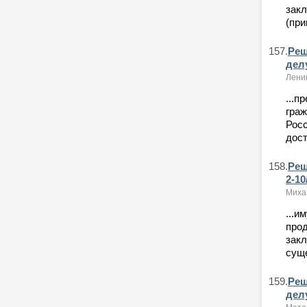
закл
(при
157.
Реш
дел
Ленин
...п
граж
Росс
дост
158.
Реш
2-10
Миха
...и
прод
закл
суще
159.
Реш
дел