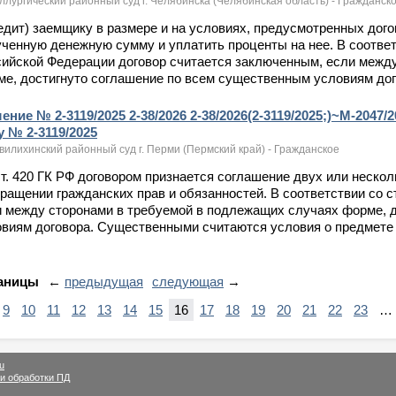
лургический районный суд г. Челябинска (Челябинская область) - Гражданск
редит) заемщику в размере и на условиях, предусмотренных дог
ченную денежную сумму и уплатить проценты на нее. В соотве
ийской Федерации договор считается заключенным, если между
е, достигнуто соглашение по всем существенным условиям дог
ение № 2-3119/2025 2-38/2026 2-38/2026(2-3119/2025;)~М-2047/2
у № 2-3119/2025
илихинский районный суд г. Перми (Пермский край) - Гражданское
 ст. 420 ГК РФ договором признается соглашение двух или неско
ращении гражданских прав и обязанностей. В соответствии со с
и между сторонами в требуемой в подлежащих случаях форме, 
виям договора. Существенными считаются условия о предмете д
аницы
←
предыдущая
следующая
→
9
10
11
12
13
14
15
16
17
18
19
20
21
22
23
…
u
и обработки ПД