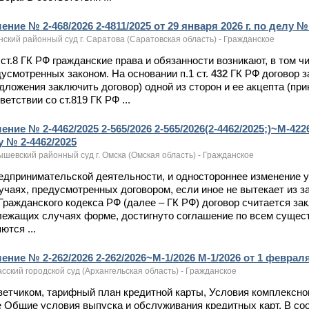
ение № 2-468/2026 2-4811/2025 от 29 января 2026 г. по делу №
ский районный суд г. Саратова (Саратовская область) - Гражданское
о ст.8 ГК РФ гражданские права и обязанности возникают, в том ч
усмотренных законом. На основании п.1 ст.
432
ГК РФ договор 
дложения заключить договор) одной из сторон и ее акцепта (при
ветствии со ст.819 ГК РФ ...
ение № 2-4462/2025 2-565/2026 2-565/2026(2-4462/2025;)~М-4226
у № 2-4462/2025
шевский районный суд г. Омска (Омская область) - Гражданское
редпринимательской деятельности, и одностороннее изменение 
учаях, предусмотренных договором, если иное не вытекает из з
Гражданского кодекса РФ (далее – ГК РФ) договор считается за
лежащих случаях форме, достигнуто соглашение по всем суще
ются ...
ение № 2-262/2026 2-262/2026~М-1/2026 М-1/2026 от 1 февраля 
сский городской суд (Архангельская область) - Гражданское
тветчиком, тарифный план кредитной карты, Условия комплексн
 Общие условия выпуска и обслуживания кредитных карт. В соот