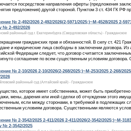
ючается посредством направления оферты (предложения заключи
нятия предложения) другой стороной. Пунктом 3 ст. 434 ГК РФ пр
ение № 2-492/2026 2-492/2026(2-5971/2025;)~М-4528/2025 2-5971
у № 2-492/2026
ский районный суд г. Екатеринбурга (Свердловская область) - Гражданское
рекращении гражданских прав и обязанностей. В силу ст. 421 Г
дане и юридические лица свободны в заключении договора. Из 
ийской Федерации следует, что договор считается заключенны
игнуто соглашение по всем существенным условиям договора. 
ение № 2-10/2026 2-10/2026(2-268/2025;)~М-253/2025 2-268/202
/2026
йловский районный суд (Алтайский край) - Гражданское
мущество, которое имеет собственника, может быть приобретено
ажи, мены, дарения или иной сделки об отчуждении этого имуще
юченным, если между сторонами, в требуемой в подлежащих сл
ственным условиям договора. Существенными являются условия
ение № 2-3542/2025 2-411/2026 2-411/2026(2-3542/2025;)~М-3183
у № 2-3542/2025