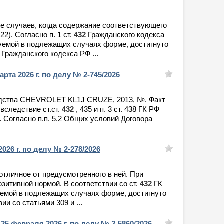
ме случаев, когда содержание соответствующего
2). Согласно п. 1 ст.
432
Гражданского кодекса
буемой в подлежащих случаях форме, достигнуто
Гражданского кодекса РФ ...
арта 2026 г. по делу № 2-745/2026
средства CHEVROLET KL1J CRUZE, 2013, №. Факт
вследствие ст.ст.
432
, 435 и п. 3 ст. 438 ГК РФ
 Согласно п.п. 5.2 Общих условий Договора
026 г. по делу № 2-278/2026
отличное от предусмотренного в ней. При
зитивной нормой. В соответствии со ст.
432
ГК
уемой в подлежащих случаях форме, достигнуто
и со статьями 309 и ...
25 февраля 2026 г. по делу № 2-5860/2026