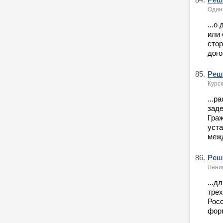
Одинц
...о
или 
стор
дого
85.
Реше
Курск
...р
заде
Граж
уста
межд
86.
Реше
Ленин
...д
трех
Росс
форм