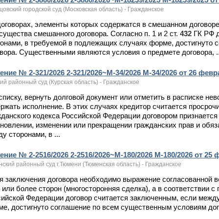
овский городской суд (Московская область) - Гражданское
 договорах, элементы которых содержатся в смешанном договоре
существа смешанного договора. Согласно п. 1 и 2 ст.
432
ГК РФ 
онами, в требуемой в подлежащих случаях форме, достигнуто
вора. Существенными являются условия о предмете договора, ..
ние № 2-321/2026 2-321/2026~М-34/2026 М-34/2026 от 26 февра
ий районный суд (Курская область) - Гражданское
асписку, вернуть долговой документ или отметить в расписке н
ржать исполнение. В этих случаях кредитор считается просроч
данского кодекса Российской Федерации договором признается
новлении, изменении или прекращении гражданских прав и обяз
у сторонами, в ...
ние № 2-2516/2026 2-2516/2026~М-180/2026 М-180/2026 от 25 ф
ский районный суд г.Тюмени (Тюменская область) - Гражданское
ля заключения договора необходимо выражение согласованной в
 или более сторон (многосторонняя сделка), а в соответствии с
ийской Федерации договор считается заключенным, если между
е, достигнуто соглашение по всем существенным условиям догов