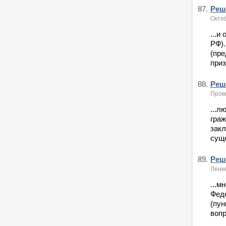
87.
Реше
Октяб
...и
РФ).
(пре
приз
88.
Реше
Промы
...л
граж
зак
суще
89.
Реше
Лени
...м
Феде
(пун
вопр