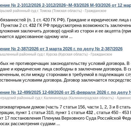
ние № 2-1012/2026 2-1012/2026~М-93/2026 М-93/2026 от 12 мар
рьский районный суд г. Томска (Томская область) - Гражданское
 обязанностей (п. 1 ст. 420 ГК РФ). Граждане и юридические лица
 Пунктом 2 ст.
432
ГК РФ предусмотрена возможность заключен
дложения заключить договор) одной из сторон и ее акцепта (пр
нается адресованное одному или ...
ние № 2-387/2026 от 3 марта 2026 г. по делу № 2-387/2026
шленный районный суд г. Курска (Курская область) - Гражданское
юбых не противоречащих законодательству условий договора. В 
дане и юридические лица свободны в заключении договора. В с
люченным, если между сторонами в требуемой в подлежащих сл
ственным условиям договора. Договор заключается посредство
ние № 12-499/2025 12-69/2026 от 25 февраля 2026 г. по делу 
нградский районный суд г. Калининграда (Калининградская область) - Адми
ногоквартирным домом (часть 7 статьи 156, части 1, 2, 3 и 8 ст
рации, пункт 1 статьи 310, пункт 1 статьи
432
, статьи 450 - 45
кт 17 постановления Пленума Верховного Суда Российской Феде
осах рассмотрения судами ...