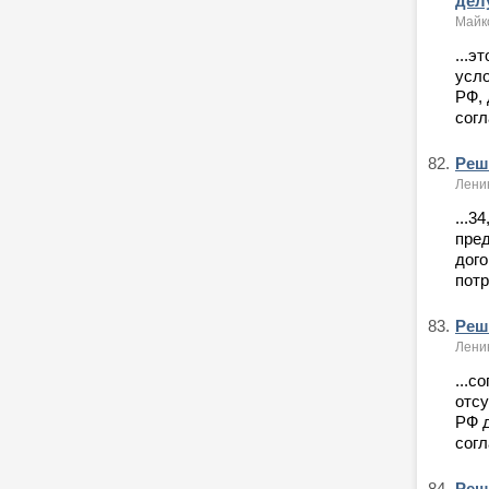
дел
Майк
...э
усло
РФ, 
согл
82.
Реше
Ленин
...3
пред
дого
потр
83.
Реше
Ленин
...с
отсу
РФ д
согл
84.
Реше