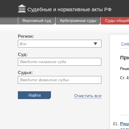
Судебные и нормативные акты РФ
Верховный суд
Арбитражные суды
Суды общей
Регион:
Суде
Суд:
При
Введите название суда
Реше
Судья:
Ст. 
Введите фамилию судьи
Очистить все
81.
Реше