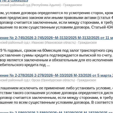
у № 2-1595/2025
опский районный суд (Республика Адыгея) - Гражданское
том, условия договора определяются по усмотрению сторон, кро
вия предписано законом или иными правовыми актами (статья 42
договор считается заключенным, если между сторонами, в тре
ашение по всем существенным условиям договора. Статьей 434 
ние № 2-745/2026 2-745/2026~М-3132/2025 М-3132/2025 от 11 м
ский районный суд г. Иваново (Ивановская область) - Гражданское
4,9 % годовых, сроком на 60месяцев под залог транспортного 
оставления суммы кредита подтверждается выпиской по счету, 
вор является заключенным и обязательным для его исполнения.
ебительского кредита под ...
ние № 2-278/2026 2-278/2026~М-33/2026 М-33/2026 от 5 марта 2
ский районный суд г. Орска (Оренбургская область) - Гражданское
оглашением исключить ее применение либо установить условие, 
тствии такого соглашения условие договора определяется диспо
оговор считается заключенным, если между сторонами, в треб
ашение по всем существенным условиям договора. В соответстви
ние № 2-5860/2026 2-5860/2026~М-18239/2025 М-18239/2025 от 