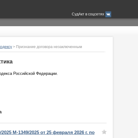
СудАкт в соцсетях
кодексу
> Признание договора незаключенным
ктика
одекса Российской Федерации.
а
/2025 М-1349/2025 от 25 февраля 2026 г. по