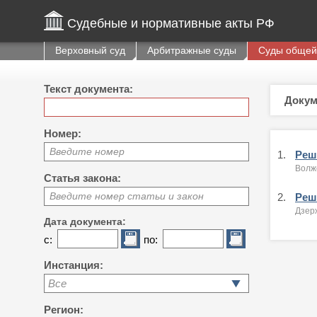
Судебные и нормативные акты РФ
Верховный суд
Арбитражные суды
Суды общей
Текст документа:
Докум
Номер:
Введите номер
1.
Реше
Волжс
Статья закона:
Введите номер статьи и закон
2.
Реше
Дзерж
Дата документа:
с:
по:
Инстанция:
Все
Регион: