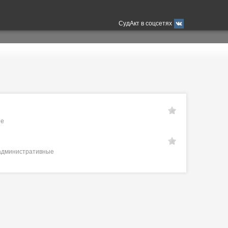
СудАкт в соцсетях
ые
и административные