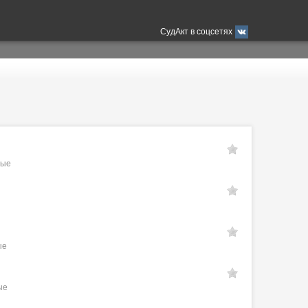
СудАкт в соцсетях
ные
ые
ые