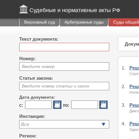
Судебные и нормативные акты РФ
Верховный суд
Арбитражные суды
Суды общей
Текст документа:
Докум
Номер:
Введите номер
1.
Реше
Серпу
Статья закона:
Введите номер статьи и закон
2.
Реше
Ногин
Дата документа:
с:
по:
3.
Реше
Дмитр
Инстанция:
4.
Реше
Все
Один
Регион: