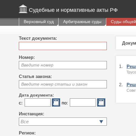
Судебные и нормативные акты РФ
Верховный суд
Арбитражные суды
Суды общей
Текст документа:
Докум
Номер:
Введите номер
1.
Реше
Трусо
Статья закона:
Введите номер статьи и закон
2.
Реше
Совет
Дата документа:
с:
по:
Инстанция:
Все
Регион: