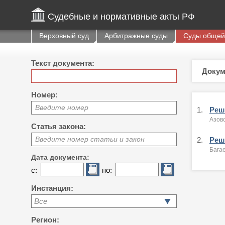
Судебные и нормативные акты РФ
Верховный суд
Арбитражные суды
Суды общей
Текст документа:
Докум
Номер:
Введите номер
1.
Реше
Азовс
Статья закона:
Введите номер статьи и закон
2.
Реше
Багае
Дата документа:
с:
по:
Инстанция:
Все
Регион: