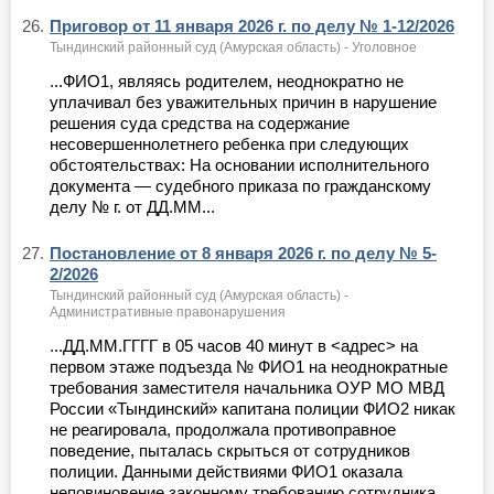
26.
Приговор от 11 января 2026 г. по делу № 1-12/2026
Тындинский районный суд (Амурская область) - Уголовное
...ФИО1, являясь родителем, неоднократно не
уплачивал без уважительных причин в нарушение
решения суда средства на содержание
несовершеннолетнего ребенка при следующих
обстоятельствах: На основании исполнительного
документа — судебного приказа по гражданскому
делу № г. от ДД.ММ...
27.
Постановление от 8 января 2026 г. по делу № 5-
2/2026
Тындинский районный суд (Амурская область) -
Административные правонарушения
...ДД.ММ.ГГГГ в 05 часов 40 минут в <адрес> на
первом этаже подъезда № ФИО1 на неоднократные
требования заместителя начальника ОУР МО МВД
России «Тындинский» капитана полиции ФИО2 никак
не реагировала, продолжала противоправное
поведение, пыталась скрыться от сотрудников
полиции. Данными действиями ФИО1 оказала
неповиновение законному требованию сотрудника