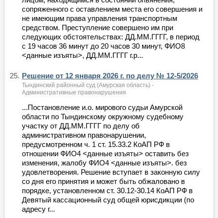
сопряженного с оставлением места его совершения и
не имеющим права управления транспортным
средством. Преступление совершено им при
следующих обстоятельствах: ДД.ММ.ГГГГ, в период
с 19 часов 36 минут до 20 часов 30 минут, ФИО8
<данные изъяты>, ДД.ММ.ГГГГ г.р...
25.
Решение от 12 января 2026 г. по делу № 12-5/2026
Тындинский районный суд (Амурская область) -
Административные правонарушения
...Постановление и.о. мирового судьи Амурской
области по Тындинскому окружному судебному
участку от ДД.ММ.ГГГГ по делу об
административном правонарушении,
предусмотренном ч. 1 ст. 15.33.2 КоАП РФ в
отношении ФИО4 <данные изъяты> оставить без
изменения, жалобу ФИО4 <данные изъяты>. без
удовлетворения. Решение вступает в законную силу
со дня его принятия и может быть обжаловано в
порядке, установленном ст. 30.12-30.14 КоАП РФ в
Девятый кассационный суд общей юрисдикции (по
адресу г...