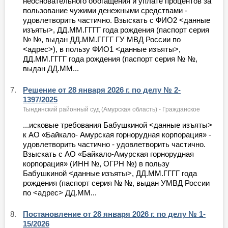
неосновательного обогащения и уплате процентов за
пользование чужими денежными средствами -
удовлетворить частично. Взыскать с ФИО2 <данные
изъяты>, ДД.ММ.ГГГГ года рождения (паспорт серия
№ №, выдан ДД.ММ.ГГГГ ГУ МВД России по
<адрес>), в пользу ФИО1 <данные изъяты>,
ДД.ММ.ГГГГ года рождения (паспорт серия № №,
выдан ДД.ММ...
7.
Решение от 28 января 2026 г. по делу № 2-
1397/2025
Тындинский районный суд (Амурская область) - Гражданское
...исковые требования Бабушкиной <данные изъяты>
к АО «Байкало- Амурская горнорудная корпорация» -
удовлетворить частично - удовлетворить частично.
Взыскать с АО «Байкало-Амурская горнорудная
корпорация» (ИНН №, ОГРН №) в пользу
Бабушкиной <данные изъяты>, ДД.ММ.ГГГГ года
рождения (паспорт серия № №, выдан УМВД России
по <адрес> ДД.ММ...
8.
Постановление от 28 января 2026 г. по делу № 1-
15/2026