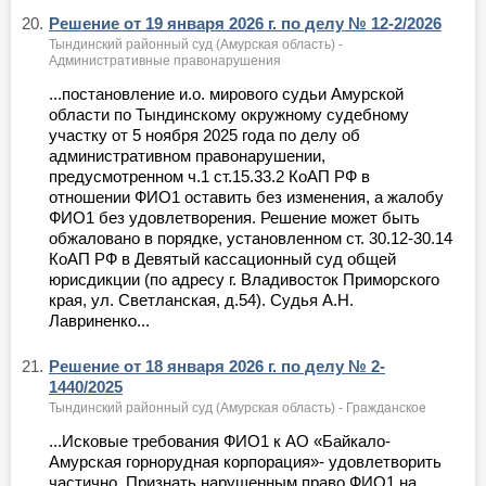
20.
Решение от 19 января 2026 г. по делу № 12-2/2026
Тындинский районный суд (Амурская область) -
Административные правонарушения
...постановление и.о. мирового судьи Амурской
области по Тындинскому окружному судебному
участку от 5 ноября 2025 года по делу об
административном правонарушении,
предусмотренном ч.1 ст.15.33.2 КоАП РФ в
отношении ФИО1 оставить без изменения, а жалобу
ФИО1 без удовлетворения. Решение может быть
обжаловано в порядке, установленном ст. 30.12-30.14
КоАП РФ в Девятый кассационный суд общей
юрисдикции (по адресу г. Владивосток Приморского
края, ул. Светланская, д.54). Судья А.Н.
Лавриненко...
21.
Решение от 18 января 2026 г. по делу № 2-
1440/2025
Тындинский районный суд (Амурская область) - Гражданское
...Исковые требования ФИО1 к АО «Байкало-
Амурская горнорудная корпорация»- удовлетворить
частично. Признать нарушенным право ФИО1 на