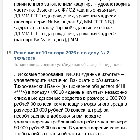
причиненного затоплением квартиры - удовлетворить
частично. Взыскать с ФИО2 <данные изъяты>,
ДД.ММ.ГГГГ года рождения, уроженки <адрес>
(паспорт серия № №, выдан ДД.ММ.ГГГГ УВД
<адрес>) в пользу Горской <данные изъяты>,
ДД.ММ.ГГГГ года рождения, уроженки <адрес>
(паспорт № №, выдан ДД.ММ...
19.
Решение от 19 января 2026 г. по делу № 2-
1326/2025
Тындинский районный суд (Амурская область) - Гражданское
...Исковые требования ФИО10 <данные изъяты> –
удовлетворить частично. Взыскать с «Азиатско-
Тихоокеанский Банк» (акционерное общество) (ИНН
<***>) в пользу ФИО10 <данные изъяты> незаконно
списанные денежные средства в размере 1 383 700
рублей 00 копеек, компенсацию морального вреда в
размере 10 000 рублей 00 копеек, штраф за
несоблюдение в добровольном порядке
удовлетворения требований потребителя в размере
90 000 рублей 00 копеек. В удовлетворении исковых
требований в остальной части – отказать...