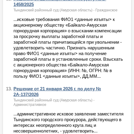
1458/2025
Тындинский районный суд (Амурская область) - Гражданское
...исковые требования ФИО1 <данные изъяты> к
акционерному обществу «Байкало-Амурская
горнорудная корпорация» о взыскании компенсации
за просрочку выплаты заработной платы и
заработной платы причитающейся при увольнении -
удовлетворить частично. Признать нарушенным
право ФИО1 <данные изъяты> на получение
заработной платы в установленные сроки. Взыскать
с акционерного общества «Байкало-Амурская
горнорудная корпорация» (ИНН: №, ОГРН: № в
пользу ФИО1 <данные изъяты>, ДД.ММ...
13.
Решение от 21 января 2026 г. по делу №
2А-137/2026
Тындинский районный суд (Амурская область) -
Административное
...административное исковое заявление заместителя
Тындинского городского прокурора, действующего в
интересах неопределенного круга лиц и
несовершеннолетних, - удовлетворить...