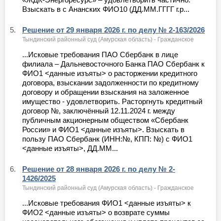
Взыскать в с Ананских ФИО10 (ДД.ММ.ГГГГ г.р...
5.
Решение от 29 января 2026 г. по делу № 2-163/2026
Тындинский районный суд (Амурская область) - Гражданское
...Исковые требования ПАО Сбербанк в лице
филиала – Дальневосточного Банка ПАО Сбербанк к
ФИО1 <данные изъяты> о расторжении кредитного
договора, взыскании задолженности по кредитному
договору и обращении взыскания на заложенное
имущество - удовлетворить. Расторгнуть кредитный
договор №, заключённый 12.11.2024 г. между
публичным акционерным обществом «Сбербанк
России» и ФИО1 <данные изъяты>. Взыскать в
пользу ПАО Сбербанк (ИНН:№, КПП: №) с ФИО1
<данные изъяты>, ДД.ММ...
6.
Решение от 28 января 2026 г. по делу № 2-
1426/2025
Тындинский районный суд (Амурская область) - Гражданское
...Исковые требования ФИО1 <данные изъяты> к
ФИО2 <данные изъяты> о возврате суммы