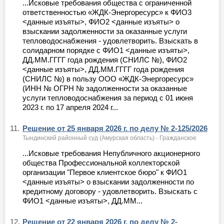
...Исковые требования общества с ограниченной
ответственностью «ЖДК-Энергоресурс» к ФИО3
<данные изъяты>, ФИО2 <данные изъяты> о
взыскании задолженности за оказанные услуги
тепловодоснабжения - удовлетворить. Взыскать в
солидарном порядке с ФИО1 <данные изъяты>,
ДД.ММ.ГГГГ года рождения (СНИЛС №), ФИО2
<данные изъяты>, ДД.ММ.ГГГГ года рождения
(СНИЛС №) в пользу ООО «ЖДК-Энергоресурс»
(ИНН № ОГРН № задолженности за оказанные
услуги тепловодоснабжения за период с 01 июня
2023 г. по 17 апреля 2024 г...
11.
Решение от 25 января 2026 г. по делу № 2-125/2026
Тындинский районный суд (Амурская область) - Гражданское
...Исковые требования Непубличного акционерного
общества Профессиональной коллекторской
организации "Первое клиентское бюро" к ФИО1
<данные изъяты> о взыскании задолженности по
кредитному договору - удовлетворить. Взыскать с
ФИО1 <данные изъяты>, ДД.ММ...
12.
Решение от 22 января 2026 г. по делу № 2-