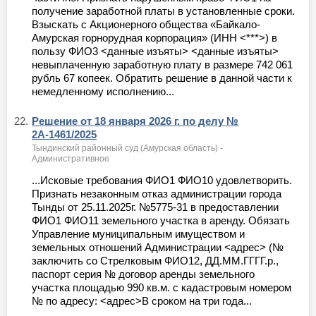
получение заработной платы в установленные сроки.
Взыскать с Акционерного общества «Байкало-
Амурская горнорудная корпорация» (ИНН <***>) в
пользу ФИО3 <данные изъяты> <данные изъяты>
невыплаченную заработную плату в размере 742 061
рубль 67 копеек. Обратить решение в данной части к
немедленному исполнению...
22.
Решение от 18 января 2026 г. по делу №
2А-1461/2025
Тындинский районный суд (Амурская область) -
Административное
...Исковые требования ФИО1 ФИО10 удовлетворить.
Признать незаконным отказ администрации города
Тынды от 25.11.2025г. №5775-31 в предоставлении
ФИО1 ФИО11 земельного участка в аренду. Обязать
Управление муниципальным имуществом и
земельных отношений Администрации <адрес> (№
заключить со Стрелковым ФИО12, ДД.ММ.ГГГГ.р.,
паспорт серия № договор аренды земельного
участка площадью 990 кв.м. с кадастровым номером
№ по адресу: <адрес>В сроком на три года...