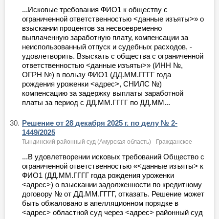
...Исковые требования ФИО1 к обществу с
ограниченной ответственностью <данные изъяты>» о
взыскании процентов за несвоевременно
выплаченную заработную плату, компенсации за
неиспользованный отпуск и судебных расходов, -
удовлетворить. Взыскать с общества с ограниченной
ответственностью <данные изъяты>» (ИНН №,
ОГРН №) в пользу ФИО1 (ДД.ММ.ГГГГ года
рождения уроженки <адрес>, СНИЛС №)
компенсацию за задержку выплаты заработной
платы за период с ДД.ММ.ГГГГ по ДД.ММ...
30.
Решение от 28 декабря 2025 г. по делу № 2-
1449/2025
Тындинский районный суд (Амурская область) - Гражданское
...В удовлетворении исковых требований Общество с
ограниченной ответственностью «<данные изъяты> к
ФИО1 (ДД.ММ.ГГГГ года рождения уроженки
<адрес>) о взыскании задолженности по кредитному
договору № от ДД.ММ.ГГГГ, отказать. Решение может
быть обжаловано в апелляционном порядке в
<адрес> областной суд через <адрес> районный суд