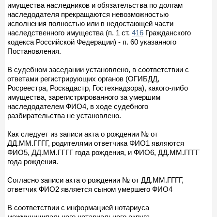
имущества наследников и обязательства по долгам
наследодателя прекращаются невозможностью
исполнения полностью или в недостающей части
наследственного имущества (п. 1 ст.
416
Гражданского
кодекса Российской Федерации) - п. 60 указанного
Постановления.
В судебном заседании установлено, в соответствии с
ответами регистрирующих органов (ОГИБДД,
Росреестра, Роскадастр, Гостехнадзора), какого-либо
имущества, зарегистрированного за умершим
наследодателем ФИО4, в ходе судебного
разбирательства не установлено.
Как следует из записи акта о рождении № от
ДД.ММ.ГГГГ, родителями ответчика ФИО1 являются
ФИО5, ДД.ММ.ГГГГ года рождения, и ФИО6, ДД.ММ.ГГГГ
года рождения.
Согласно записи акта о рождении № от ДД.ММ.ГГГГ,
ответчик ФИО2 является сыном умершего ФИО4
В соответствии с информацией нотариуса
межмуниципального нотариального округа