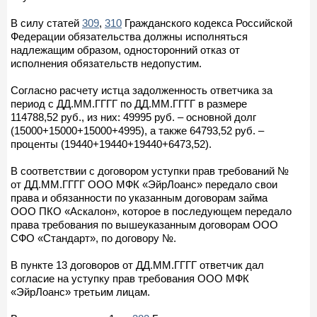
В силу статей
309
,
310
Гражданского кодекса Российской
Федерации обязательства должны исполняться
надлежащим образом, односторонний отказ от
исполнения обязательств недопустим.
Согласно расчету истца задолженность ответчика за
период с ДД.ММ.ГГГГ по ДД.ММ.ГГГГ в размере
114788,52 руб., из них: 49995 руб. – основной долг
(15000+15000+15000+4995), а также 64793,52 руб. –
проценты (19440+19440+19440+6473,52).
В соответствии с договором уступки прав требований №
от ДД.ММ.ГГГГ ООО МФК «ЭйрЛоанс» передало свои
права и обязанности по указанным договорам займа
ООО ПКО «Аскалон», которое в последующем передало
права требования по вышеуказанным договорам ООО
СФО «Стандарт», по договору №.
В пункте 13 договоров от ДД.ММ.ГГГГ ответчик дал
согласие на уступку прав требования ООО МФК
«ЭйрЛоанс» третьим лицам.