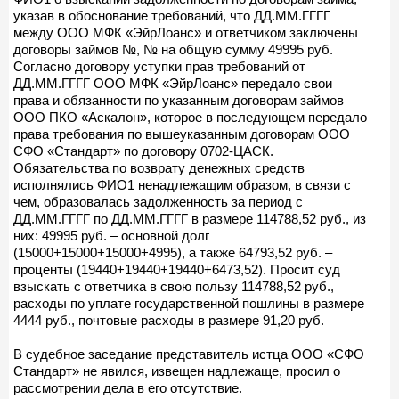
указав в обоснование требований, что ДД.ММ.ГГГГ
между ООО МФК «ЭйрЛоанс» и ответчиком заключены
договоры займов №, № на общую сумму 49995 руб.
Согласно договору уступки прав требований от
ДД.ММ.ГГГГ ООО МФК «ЭйрЛоанс» передало свои
права и обязанности по указанным договорам займов
ООО ПКО «Аскалон», которое в последующем передало
права требования по вышеуказанным договорам ООО
СФО «Стандарт» по договору 0702-ЦАСК.
Обязательства по возврату денежных средств
исполнялись ФИО1 ненадлежащим образом, в связи с
чем, образовалась задолженность за период с
ДД.ММ.ГГГГ по ДД.ММ.ГГГГ в размере 114788,52 руб., из
них: 49995 руб. – основной долг
(15000+15000+15000+4995), а также 64793,52 руб. –
проценты (19440+19440+19440+6473,52). Просит суд
взыскать с ответчика в свою пользу 114788,52 руб.,
расходы по уплате государственной пошлины в размере
4444 руб., почтовые расходы в размере 91,20 руб.
В судебное заседание представитель истца ООО «СФО
Стандарт» не явился, извещен надлежаще, просил о
рассмотрении дела в его отсутствие.