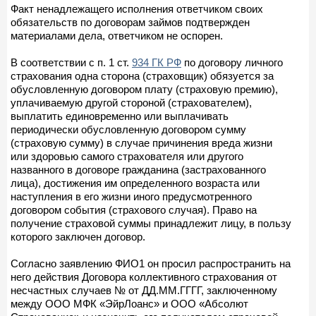
Факт ненадлежащего исполнения ответчиком своих
обязательств по договорам займов подтвержден
материалами дела, ответчиком не оспорен.
В соответствии с п. 1 ст.
934 ГК РФ
по договору личного
страхования одна сторона (страховщик) обязуется за
обусловленную договором плату (страховую премию),
уплачиваемую другой стороной (страхователем),
выплатить единовременно или выплачивать
периодически обусловленную договором сумму
(страховую сумму) в случае причинения вреда жизни
или здоровью самого страхователя или другого
названного в договоре гражданина (застрахованного
лица), достижения им определенного возраста или
наступления в его жизни иного предусмотренного
договором события (страхового случая). Право на
получение страховой суммы принадлежит лицу, в пользу
которого заключен договор.
Согласно заявлению ФИО1 он просил распространить на
него действия Договора коллективного страхования от
несчастных случаев № от ДД.ММ.ГГГГ, заключенному
между ООО МФК «ЭйрЛоанс» и ООО «Абсолют