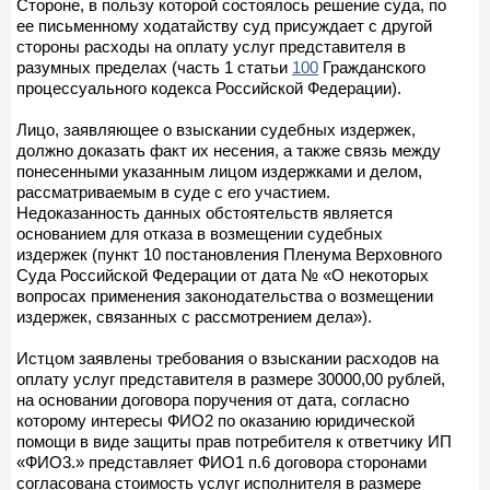
Стороне, в пользу которой состоялось решение суда, по
ее письменному ходатайству суд присуждает с другой
стороны расходы на оплату услуг представителя в
разумных пределах (часть 1 статьи
100
Гражданского
процессуального кодекса Российской Федерации).
Лицо, заявляющее о взыскании судебных издержек,
должно доказать факт их несения, а также связь между
понесенными указанным лицом издержками и делом,
рассматриваемым в суде с его участием.
Недоказанность данных обстоятельств является
основанием для отказа в возмещении судебных
издержек (пункт 10 постановления Пленума Верховного
Суда Российской Федерации от дата № «О некоторых
вопросах применения законодательства о возмещении
издержек, связанных с рассмотрением дела»).
Истцом заявлены требования о взыскании расходов на
оплату услуг представителя в размере 30000,00 рублей,
на основании договора поручения от дата, согласно
которому интересы ФИО2 по оказанию юридической
помощи в виде защиты прав потребителя к ответчику ИП
«ФИО3.» представляет ФИО1 п.6 договора сторонами
согласована стоимость услуг исполнителя в размере