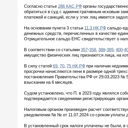
Согласно статье
286 КАС РФ
органы государственно
обратиться в суд с административным исковым зая
платежей и санкций, если у этих лиц имеется задо
На основании пункта 3 статьи
11.3 НК РФ
сальдо еди
денежных средств, перечисленных в качестве един
Отрицательное сальдо ЕНС свидетельствует о нал
В соответствии со статьями
357
-
358
,
388
-
389
,
400
-
4
имущество физических лиц признаются лица, на ко
В силу статей
69
,
70
,
75 НК РФ
при наличии недоимк
просрочки начисляются пени в размере одной трех
постановления Правительства РФ от 29.03.2023 № 
взыскании на 6 месяцев.
Судом установлено, что П. в 2023 году являлся со
подтверждается сведениями регистрирующих органов
Налоговым органом произведен расчет соответствую
уведомлении № № от 11.07.2024 со сроком уплаты д
В установленный срок налоги уплачены не были, в с