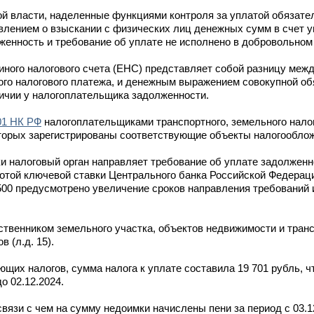
й власти, наделенные функциями контроля за уплатой обязате
влением о взыскании с физических лиц денежных сумм в счет 
лженность и требование об уплате не исполнено в добровольном
ного налогового счета (ЕНС) представляет собой разницу меж
ого налогового платежа, и денежным выражением совокупной об
ичии у налогоплательщика задолженности.
01 НК РФ
налогоплательщиками транспортного, земельного налог
торых зарегистрированы соответствующие объекты налогообло
и налоговый орган направляет требование об уплате задолженн
сотой ключевой ставки Центрального банка Российской Федерац
500 предусмотрено увеличение сроков направления требований 
бственником земельного участка, объектов недвижимости и тран
 (л.д. 15).
щих налогов, сумма налога к уплате составила 19 701 рубль, ч
о 02.12.2024.
вязи с чем на сумму недоимки начислены пени за период с 03.12