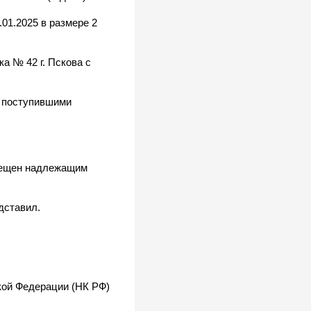
.01.2025 в размере 2
а № 42 г. Пскова с
с поступившими
звещен надлежащим
дставил.
кой Федерации (НК РФ)