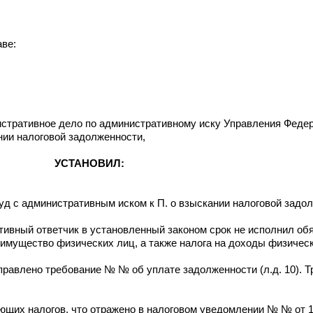
аве:
стративное дело по административному иску Управления Феде
нии налоговой задолженности,
УСТАНОВИЛ:
уд с административным иском к П. о взыскании налоговой задо
тивный ответчик в установленный законом срок не исполнил об
а имущество физических лиц, а также налога на доходы физическ
аправлено требование № № об уплате задолженности (л.д. 10). Т
щих налогов, что отражено в налоговом уведомлении № № от 11.