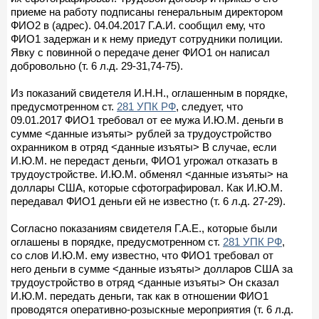
приеме на работу подписаны генеральным директором
ФИО2 в (адрес). 04.04.2017 Г.А.И. сообщил ему, что
ФИО1 задержан и к нему приедут сотрудники полиции.
Явку с повинной о передаче денег ФИО1 он написал
добровольно (т. 6 л.д. 29-31,74-75).
Из показаний свидетеля И.Н.Н., оглашенным в порядке,
предусмотренном ст.
281 УПК РФ
, следует, что
09.01.2017 ФИО1 требовал от ее мужа И.Ю.М. деньги в
сумме <данные изъяты> рублей за трудоустройство
охранником в отряд <данные изъяты> В случае, если
И.Ю.М. не передаст деньги, ФИО1 угрожал отказать в
трудоустройстве. И.Ю.М. обменял <данные изъяты> на
доллары США, которые сфотографировал. Как И.Ю.М.
передавал ФИО1 деньги ей не известно (т. 6 л.д. 27-29).
Согласно показаниям свидетеля Г.А.Е., которые были
оглашены в порядке, предусмотренном ст.
281 УПК РФ
,
со слов И.Ю.М. ему известно, что ФИО1 требовал от
него деньги в сумме <данные изъяты> долларов США за
трудоустройство в отряд <данные изъяты> Он сказал
И.Ю.М. передать деньги, так как в отношении ФИО1
проводятся оперативно-розыскные мероприятия (т. 6 л.д.