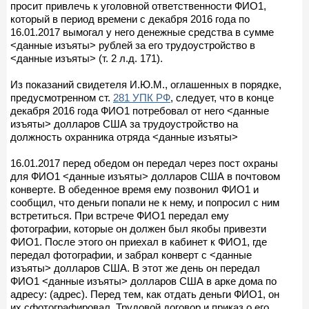
просит привлечь к уголовной ответственности ФИО1,
который в период времени с декабря 2016 года по
16.01.2017 вымогал у него денежные средства в сумме
<данные изъяты> рублей за его трудоустройство в
<данные изъяты> (т. 2 л.д. 171).
Из показаний свидетеля И.Ю.М., оглашенных в порядке,
предусмотренном ст.
281 УПК РФ
, следует, что в конце
декабря 2016 года ФИО1 потребовал от него <данные
изъяты> долларов США за трудоустройство на
должность охранника отряда <данные изъяты>
16.01.2017 перед обедом он передал через пост охраны
для ФИО1 <данные изъяты> долларов США в почтовом
конверте. В обеденное время ему позвонил ФИО1 и
сообщил, что деньги попали не к нему, и попросил с ним
встретиться. При встрече ФИО1 передал ему
фотографии, которые он должен был якобы привезти
ФИО1. После этого он приехал в кабинет к ФИО1, где
передал фотографии, и забрал конверт с <данные
изъяты> долларов США. В этот же день он передал
ФИО1 <данные изъяты> долларов США в арке дома по
адресу: (адрес). Перед тем, как отдать деньги ФИО1, он
их сфотографировал. Трудовой договор и приказ о его