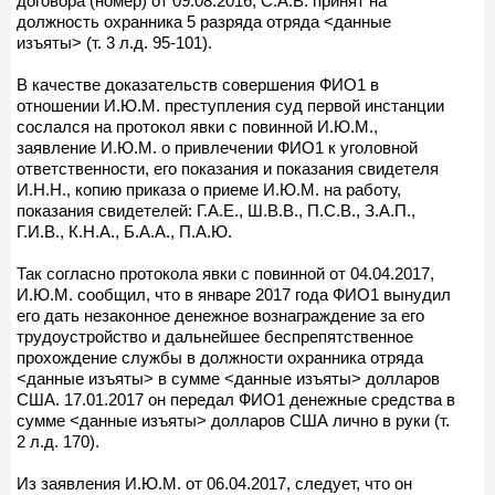
договора (номер) от 09.08.2016, С.А.В. принят на
должность охранника 5 разряда отряда <данные
изъяты> (т. 3 л.д. 95-101).
В качестве доказательств совершения ФИО1 в
отношении И.Ю.М. преступления суд первой инстанции
сослался на протокол явки с повинной И.Ю.М.,
заявление И.Ю.М. о привлечении ФИО1 к уголовной
ответственности, его показания и показания свидетеля
И.Н.Н., копию приказа о приеме И.Ю.М. на работу,
показания свидетелей: Г.А.Е., Ш.В.В., П.С.В., З.А.П.,
Г.И.В., К.Н.А., Б.А.А., П.А.Ю.
Так согласно протокола явки с повинной от 04.04.2017,
И.Ю.М. сообщил, что в январе 2017 года ФИО1 вынудил
его дать незаконное денежное вознаграждение за его
трудоустройство и дальнейшее беспрепятственное
прохождение службы в должности охранника отряда
<данные изъяты> в сумме <данные изъяты> долларов
США. 17.01.2017 он передал ФИО1 денежные средства в
сумме <данные изъяты> долларов США лично в руки (т.
2 л.д. 170).
Из заявления И.Ю.М. от 06.04.2017, следует, что он