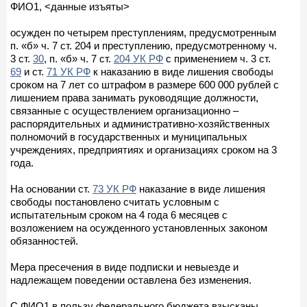
ФИО1, <данные изъяты>
осужден по четырем преступлениям, предусмотренным
п. «б» ч. 7 ст. 204 и преступлению, предусмотренному ч.
3 ст.
30
, п. «б» ч. 7 ст.
204 УК РФ
с применением ч. 3 ст.
69
и ст.
71 УК РФ
к наказанию в виде лишения свободы
сроком на 7 лет со штрафом в размере 600 000 рублей с
лишением права занимать руководящие должности,
связанные с осуществлением организационно –
распорядительных и административно-хозяйственных
полномочий в государственных и муниципальных
учреждениях, предприятиях и организациях сроком на 3
года.
На основании ст.
73 УК РФ
наказание в виде лишения
свободы постановлено считать условным с
испытательным сроком на 4 года 6 месяцев с
возложением на осужденного установленных законом
обязанностей.
Мера пресечения в виде подписки и невыезде и
надлежащем поведении оставлена без изменения.
С ФИО1 в пользу федерального бюджета взысканы