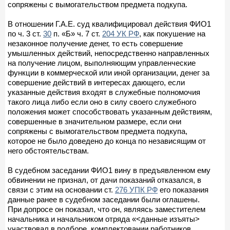
сопряжены с вымогательством предмета подкупа.
В отношении Г.А.Е. суд квалифицировал действия ФИО1
по ч. 3 ст.
30
п. «Б» ч. 7 ст.
204 УК РФ
, как покушение на
незаконное получение денег, то есть совершение
умышленных действий, непосредственно направленных
на получение лицом, выполняющим управленческие
функции в коммерческой или иной организации, денег за
совершение действий в интересах дающего, если
указанные действия входят в служебные полномочия
такого лица либо если оно в силу своего служебного
положения может способствовать указанным действиям,
совершенные в значительном размере, если они
сопряжены с вымогательством предмета подкупа,
которое не было доведено до конца по независящим от
него обстоятельствам.
В судебном заседании ФИО1 вину в предъявленном ему
обвинении не признал, от дачи показаний отказался, в
связи с этим на основании ст.
276 УПК РФ
его показания
данные ранее в судебном заседании были оглашены.
При допросе он показал, что он, являясь заместителем
начальника и начальником отряда «<данные изъяты>
участвовал в подборе, комплектовании работников