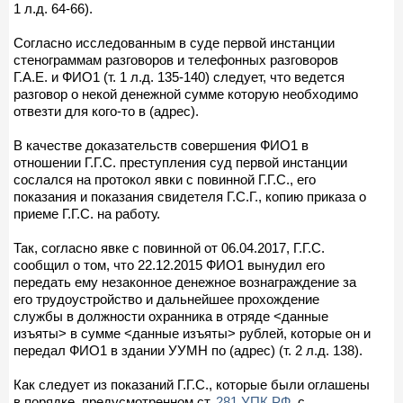
1 л.д. 64-66).
Согласно исследованным в суде первой инстанции
стенограммам разговоров и телефонных разговоров
Г.А.Е. и ФИО1 (т. 1 л.д. 135-140) следует, что ведется
разговор о некой денежной сумме которую необходимо
отвезти для кого-то в (адрес).
В качестве доказательств совершения ФИО1 в
отношении Г.Г.С. преступления суд первой инстанции
сослался на протокол явки с повинной Г.Г.С., его
показания и показания свидетеля Г.С.Г., копию приказа о
приеме Г.Г.С. на работу.
Так, согласно явке с повинной от 06.04.2017, Г.Г.С.
сообщил о том, что 22.12.2015 ФИО1 вынудил его
передать ему незаконное денежное вознаграждение за
его трудоустройство и дальнейшее прохождение
службы в должности охранника в отряде <данные
изъяты> в сумме <данные изъяты> рублей, которые он и
передал ФИО1 в здании УУМН по (адрес) (т. 2 л.д. 138).
Как следует из показаний Г.Г.С., которые были оглашены
в порядке, предусмотренном ст.
281 УПК РФ
, с