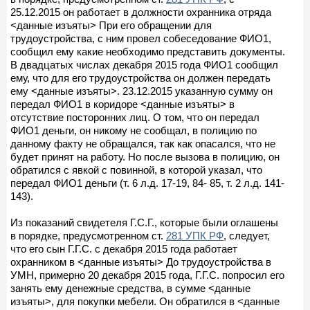
25.12.2015 он работает в должности охранника отряда
<данные изъяты> При его обращении для
трудоустройства, с ним провел собеседование ФИО1,
сообщил ему какие необходимо представить документы.
В двадцатых числах декабря 2015 года ФИО1 сообщил
ему, что для его трудоустройства он должен передать
ему <данные изъяты>. 23.12.2015 указанную сумму он
передал ФИО1 в коридоре <данные изъяты> в
отсутствие посторонних лиц. О том, что он передал
ФИО1 деньги, он никому не сообщал, в полицию по
данному факту не обращался, так как опасался, что не
будет принят на работу. Но после вызова в полицию, он
обратился с явкой с повинной, в которой указал, что
передал ФИО1 деньги (т. 6 л.д. 17-19, 84- 85, т. 2 л.д. 141-
143).
Из показаний свидетеля Г.С.Г., которые были оглашены
в порядке, предусмотренном ст.
281 УПК РФ
, следует,
что его сын Г.Г.С. с декабря 2015 года работает
охранником в <данные изъяты> До трудоустройства в
УМН, примерно 20 декабря 2015 года, Г.Г.С. попросил его
занять ему денежные средства, в сумме <данные
изъяты>, для покупки мебели. Он обратился в <данные