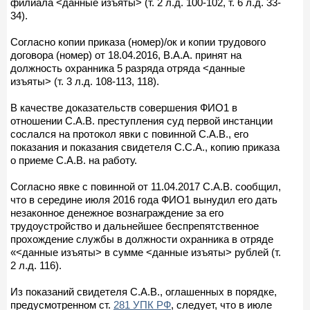
филиала <данные изъяты> (т. 2 л.д. 100-102, т. 6 л.д. 33-
34).
Согласно копии приказа (номер)/ок и копии трудового
договора (номер) от 18.04.2016, В.А.А. принят на
должность охранника 5 разряда отряда <данные
изъяты> (т. 3 л.д. 108-113, 118).
В качестве доказательств совершения ФИО1 в
отношении С.А.В. преступления суд первой инстанции
сослался на протокол явки с повинной С.А.В., его
показания и показания свидетеля С.С.А., копию приказа
о приеме С.А.В. на работу.
Согласно явке с повинной от 11.04.2017 С.А.В. сообщил,
что в середине июля 2016 года ФИО1 вынудил его дать
незаконное денежное вознаграждение за его
трудоустройство и дальнейшее беспрепятственное
прохождение службы в должности охранника в отряде
«<данные изъяты> в сумме <данные изъяты> рублей (т.
2 л.д. 116).
Из показаний свидетеля С.А.В., оглашенных в порядке,
предусмотренном ст.
281 УПК РФ
, следует, что в июле