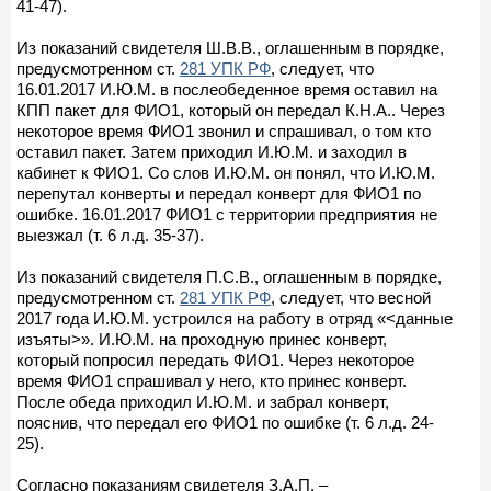
41-47).
Из показаний свидетеля Ш.В.В., оглашенным в порядке,
предусмотренном ст.
281 УПК РФ
, следует, что
16.01.2017 И.Ю.М. в послеобеденное время оставил на
КПП пакет для ФИО1, который он передал К.Н.А.. Через
некоторое время ФИО1 звонил и спрашивал, о том кто
оставил пакет. Затем приходил И.Ю.М. и заходил в
кабинет к ФИО1. Со слов И.Ю.М. он понял, что И.Ю.М.
перепутал конверты и передал конверт для ФИО1 по
ошибке. 16.01.2017 ФИО1 с территории предприятия не
выезжал (т. 6 л.д. 35-37).
Из показаний свидетеля П.С.В., оглашенным в порядке,
предусмотренном ст.
281 УПК РФ
, следует, что весной
2017 года И.Ю.М. устроился на работу в отряд «<данные
изъяты>». И.Ю.М. на проходную принес конверт,
который попросил передать ФИО1. Через некоторое
время ФИО1 спрашивал у него, кто принес конверт.
После обеда приходил И.Ю.М. и забрал конверт,
пояснив, что передал его ФИО1 по ошибке (т. 6 л.д. 24-
25).
Согласно показаниям свидетеля З.А.П. –