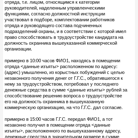
отряда, т.е. лицом, относящимся к категории
руководителей, наделенным управленческими
функциями, согласно должностной инструкции
участвовал в подборе, комплектовании работников
отряда и руководящего состава подчиненных
подразделений охраны, и в соответствии с которой имел
право способствовать в трудоустройстве кандидата на
должность охранника вышеуказанной коммерческой
организации.
примерно в 10:00 часов ФИО1, находясь в помещении
отряда <данные изъяты> расположенном по адресу:
(адрес) умышленно, из корыстных побуждений с целью
незаконного получения денег от Г.Г.С., обратившегося к
нему за трудоустройством, потребовал у последнего
денежные средства в сумме <данные изъяты> рублей за
способствование решению вопроса о трудоустройстве
его на должность охранника в вышеуказанную
коммерческую организацию, на что Г.Г.С. дал согласие.
примерно в 15:00 часов Г.Г.С. передал ФИО1, а тот
незаконно получил в помещении отряда <данные
изъяты>, расположенного по вышеуказанному адресу,
денежные средства в значительном размере в сумме