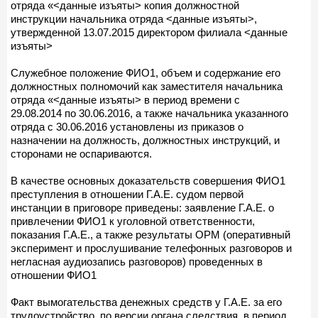
отряда «<данные изъяты> копия должностной
инструкции начальника отряда <данные изъяты>,
утвержденной 13.07.2015 директором филиала <данные
изъяты>
Служебное положение ФИО1, объем и содержание его
должностных полномочий как заместителя начальника
отряда «<данные изъяты> в период времени с
29.08.2014 по 30.06.2016, а также начальника указанного
отряда с 30.06.2016 установлены из приказов о
назначении на должность, должностных инструкций, и
сторонами не оспариваются.
В качестве основных доказательств совершения ФИО1
преступления в отношении Г.А.Е. судом первой
инстанции в приговоре приведены: заявление Г.А.Е. о
привлечении ФИО1 к уголовной ответственности,
показания Г.А.Е., а также результаты ОРМ (оперативный
эксперимент и прослушивание телефонных разговоров и
негласная аудиозапись разговоров) проведенных в
отношении ФИО1
Факт вымогательства денежных средств у Г.А.Е. за его
трудоустройство, по версии органа следствия, в период