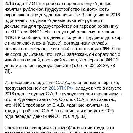
2016 года ФИО1 потребовал передать ему <данные
изъяты> рублей за трудоустройство на должность
охранника в отряд <данные изъяты> В конце июля 2016
года деньги в сумме <данные изъяты> рублей и
документы для трудоустройства он передал охраннику
на КПП для ФИО1. На следующий день ему позвонил
ФИО1 и сообщил, что деньги получил. Трудовой договор
с ним заключался в (адрес), сотрудникам службы
безопасности <данные изъяты> о требованиях ФИО1 он
не сообщал. Узнав, что ФИО1 задержан, он обратился с
явкой с повинной, в которой указал, что передал ФИО1
деньги за свое трудоустройство (т. 6 л.д. 32, 38-39, 73-
74).
Из показаний свидетеля С.С.А., оглашенных в порядке,
предусмотренном ст.
281 УПК РФ
, следует, что в августе
2016 года ее супруг С.А.В. трудоустроился охранником в
отряд <данные изъяты>». Со слов С.А.В. ей известно,
что ФИО1 требовал от С.А.В. <данные изъяты> за
трудоустройство. С.А.В. согласился и в августе 2016
года передал деньги ФИО1. (т. 6 л.д. 32)
Согласно копии приказа (номер)/ок и копии трудового