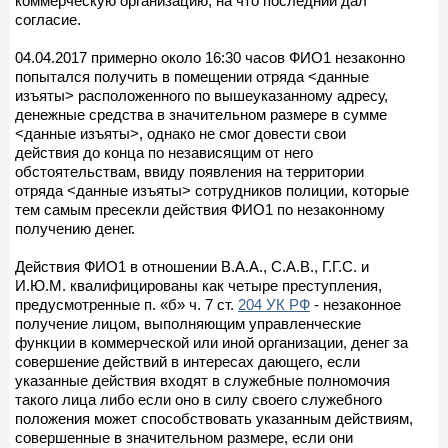
коммерческую организацию, на что последний дал
согласие.
04.04.2017 примерно около 16:30 часов ФИО1 незаконно
попытался получить в помещении отряда <данные
изъяты> расположенного по вышеуказанному адресу,
денежные средства в значительном размере в сумме
<данные изъяты>, однако не смог довести свои
действия до конца по независящим от него
обстоятельствам, ввиду появления на территории
отряда <данные изъяты> сотрудников полиции, которые
тем самым пресекли действия ФИО1 по незаконному
получению денег.
Действия ФИО1 в отношении В.А.А., С.А.В., Г.Г.С. и
И.Ю.М. квалифицированы как четыре преступления,
предусмотренные п. «б» ч. 7 ст.
204 УК РФ
- незаконное
получение лицом, выполняющим управленческие
функции в коммерческой или иной организации, денег за
совершение действий в интересах дающего, если
указанные действия входят в служебные полномочия
такого лица либо если оно в силу своего служебного
положения может способствовать указанным действиям,
совершенные в значительном размере, если они