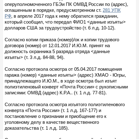
оперуполномоченного ГБЭи ПК ОМВД России по (адрес),
оглашенным в порядке, предусмотренном ст.
281 УПК
РФ
, в апреле 2017 года к нему обратился гражданин,
который сообщил, что передал ФИО1 <данные изъяты>
долларов США за трудоустройство (т. 6 л.д. 10-12).
Согласно копии приказа (номер)/ок и копии трудового
договора (номер) от 12.01.2017 И.Ю.М. принят на
должность охранника 5 разряда отряда <данные
изъяты> (т. 3 л.д. 84-88, 94).
Согласно протокола осмотра от 05.04.2017 помещения
гаража (номер) <данные изъяты> (адрес) ХМАО - Югры,
принадлежащего И.Ю.М., в ходе осмотра был изъят
полиэтиленовый конверт «Почта России» с рукописными
записями: ОМВД (адрес) К.Р.А.. (т. 1 л.д. 77-81).
Согласно протокола осмотра изъятого полиэтиленового
конверта «Почта России» (т. 1 л.д. 167-177) и
постановление о признании и приобщение его к
уголовному делу в качестве вещественного
доказательства (т. 1 л.д. 185).