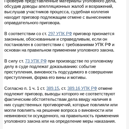
Проверив представленные материалы уголовного дела,
обсудив доводы апелляционных жалоб и возражений,
выслушав участников процесса, судебная коллегия
находит приговор подлежащим отмене с вынесением
оправдательного приговора.
В соответствии со ст.
297 УПК РФ
приговор признается
законным, обоснованным и справедливым, если он
постановлен в соответствии с требованиями УПК РФ и
основан на правильном применении уголовного закона.
В силу ст.
73 УПК РФ
при производстве по уголовному
делу в суде подлежат доказыванию: событие
преступления, виновность подсудимого в совершении
преступления, форма его вины и мотивы.
Согласно п. 1 ч. 1 ст.
389.15
, ст.
389.16 УПК РФ
отмене
подлежит приговор, выводы которого не соответствуют
фактическим обстоятельствам дела ввиду наличия в
них существенных противоречий, которые повлияли или
могли повлиять на решение вопроса о виновности или
невиновности осужденного, на правильность применения
уголовного закона или на определение меры наказания.