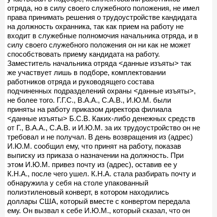
отряда, но в силу своего служебного положения, не имел
права принимать решения о трудоустройстве кандидата
на должность охранника, так как прием на работу не
входит в служебные полномочия начальника отряда, и в
силу своего служебного положения он ни как не может
способствовать приему кандидата на работу.
Заместитель начальника отряда <данные изъяты> так
же участвует лишь в подборе, комплектовании
работников отряда и руководящего состава
подчиненных подразделений охраны <данные изъяты>,
не более того. Г.Г.С., В.А.А., С.А.В., И.Ю.М. были
приняты на работу приказом директора филиала
<данные изъяты> Б.С.В. Каких-либо денежных средств
от Г., В.А.А., С.А.В. и И.Ю.М. за их трудоустройство он не
требовал и не получал. В день возвращения из (адрес)
И.Ю.М. сообщил ему, что принят на работу, показав
выписку из приказа о назначении на должность. При
этом И.Ю.М. привез почту из (адрес), оставив ее у
К.Н.А., после чего ушел. К.Н.А. стала разбирать почту и
обнаружила у себя на столе упакованный
полиэтиленовый конверт, в котором находились
доллары США, который вместе с конвертом передала
ему. Он вызвал к себе И.Ю.М., который сказал, что он