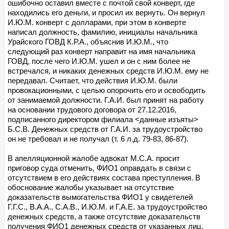
ошибочно оставил вместе с почтой свой конверт, где
находились его деньги, и просил их вернуть. Он вернул
И.Ю.М. конверт с долларами, при этом в конверте
написал должность, фамилию, инициалы начальника
Урайского ГОВД К.Р.А., объяснив И.Ю.М., что
следующий раз конверт направит на имя начальника
ГОВД, после чего И.Ю.М. ушел и он с ним более не
встречался, и никаких денежных средств И.Ю.М. ему не
передавал. Считает, что действия И.Ю.М. были
провокационными, с целью опорочить его и освободить
от занимаемой должности. Г.А.И. был принят на работу
на основании трудового договора от 27.12.2016,
подписанного директором филиала <данные изъяты>
Б.С.В. Денежных средств от Г.А.И. за трудоустройство
он не требовал и не получал (т. 6 л.д. 79-83, 86-87).
В апелляционной жалобе адвокат М.С.А. просит
приговор суда отменить, ФИО1 оправдать в связи с
отсутствием в его действиях состава преступления. В
обоснование жалобы указывает на отсутствие
доказательств вымогательства ФИО1 у свидетелей
Г.Г.С., В.А.А., С.А.В., И.Ю.М. и Г.А.Е. за трудоустройство
денежных средств, а также отсутствие доказательств
получения ФИО1 денежных средств от указанных лиц.