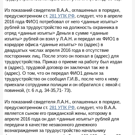
Из показаний свидетеля В.А.А., оглашенных в порядке,
предусмотренном ст.
281 УПК РФ
, следует, что в апреле
2016 года ФИО1 потребовал от него <данные изъяты>
рублей за трудоустройство на должность охранника в
отряд <данные изъяты> Деньги в сумме <данные
изъяты> рублей он взял у Л.А.Н. и передал их ФИО1 в
коридоре офиса <данные изъяты> по (адрес) в
двадцатых числах апреля 2016 года в отсутствие
посторонних лиц. После этого он поехал в (адрес) для
трудоустройства. Приказ о приеме на работу был издан
в (адрес), трудовой договор он заключал так же в
(адрес). О том, что он передал ФИО1 деньги за
трудоустройство он сообщил Г.И.В., после чего к нему
приехали сотрудники полиции и он обратился с явкой с
повинной, (т. 6 л.д. 34-35,71- 73).
Из показаний свидетеля Л.А.Н., оглашенных в порядке,
предусмотренном ст.
281 УПК РФ
, следует, что В.А.А.
является сыном его гражданской жены, которому в
апреле 2016 года он дал <данные изъяты> рублей для
передачи в качестве незаконного денежного
вознаграждения за трудоустройство начальнику