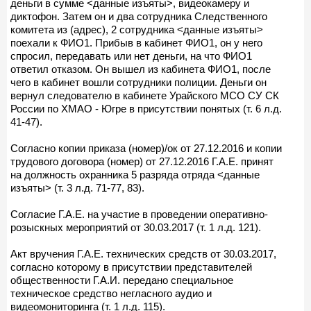
деньги в сумме <данные изъяты>, видеокамеру и
диктофон. Затем он и два сотрудника Следственного
комитета из (адрес), 2 сотрудника <данные изъяты>
поехали к ФИО1. Прибыв в кабинет ФИО1, он у него
спросил, передавать или нет деньги, на что ФИО1
ответил отказом. Он вышел из кабинета ФИО1, после
чего в кабинет вошли сотрудники полиции. Деньги он
вернул следователю в кабинете Урайского МСО СУ СК
России по ХМАО - Югре в присутствии понятых (т. 6 л.д.
41-47).
Согласно копии приказа (номер)/ок от 27.12.2016 и копии
трудового договора (номер) от 27.12.2016 Г.А.Е. принят
на должность охранника 5 разряда отряда <данные
изъяты> (т. 3 л.д. 71-77, 83).
Согласие Г.А.Е. на участие в проведении оперативно-
розыскных мероприятий от 30.03.2017 (т. 1 л.д. 121).
Акт вручения Г.А.Е. технических средств от 30.03.2017,
согласно которому в присутствии представителей
общественности Г.А.И. передано специальное
техническое средство негласного аудио и
видеомониторинга (т. 1 л.д. 115).