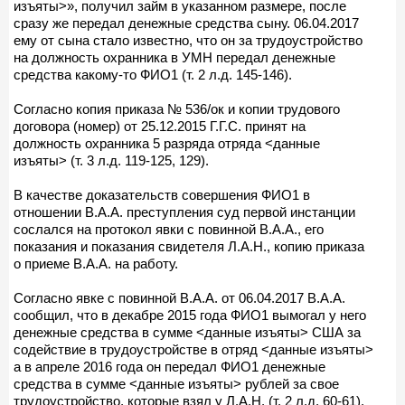
изъяты>», получил займ в указанном размере, после
сразу же передал денежные средства сыну. 06.04.2017
ему от сына стало известно, что он за трудоустройство
на должность охранника в УМН передал денежные
средства какому-то ФИО1 (т. 2 л.д. 145-146).
Согласно копия приказа № 536/ок и копии трудового
договора (номер) от 25.12.2015 Г.Г.С. принят на
должность охранника 5 разряда отряда <данные
изъяты> (т. 3 л.д. 119-125, 129).
В качестве доказательств совершения ФИО1 в
отношении В.А.А. преступления суд первой инстанции
сослался на протокол явки с повинной В.А.А., его
показания и показания свидетеля Л.А.Н., копию приказа
о приеме В.А.А. на работу.
Согласно явке с повинной В.А.А. от 06.04.2017 В.А.А.
сообщил, что в декабре 2015 года ФИО1 вымогал у него
денежные средства в сумме <данные изъяты> США за
содействие в трудоустройстве в отряд <данные изъяты>
а в апреле 2016 года он передал ФИО1 денежные
средства в сумме <данные изъяты> рублей за свое
трудоустройство, которые взял у Л.А.Н. (т. 2 л.д. 60-61).