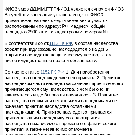
ФИО3 умер ДД.ММ.ГГГГ ФИО1 является супругой ФИО3
В судебном заседании установлено, что ФИО3
принадлежал на день смерти земельный участок,
расположенный по адресу: РФ, <адрес>, общей
площадью 2900 кв.м., с кадастровым номером №
В соответствии со ст.
1112 ГК РФ
, в состав наследства
входят принадлежавшие наследодателю на день
открытия наследства вещи, иное имущество, в том
числе имущественные права и обязанности.
Согласно статье
1152 ГК РФ
, 1. Для приобретения
наследства наследник должен его принять. 2. Принятие
наследником части наследства означает принятие всего
причитающегося ему наследства, в чем бы оно ни
заключалось и где бы оно ни находилось. 3. Принятие
наследства одним или несколькими наследниками не
означает принятия наследства остальными
наследниками. 4. Принятое наследство признается
принадлежащим наследнику со дня открытия
наследства независимо от времени его фактического
принятия, а также независимо от момента
государственной регистрации права наследника на