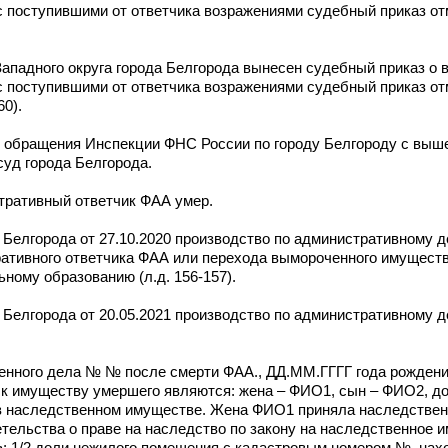
с поступившими от ответчика возражениями судебный приказ отм
ападного округа города Белгорода вынесен судебный приказ о 
с поступившими от ответчика возражениями судебный приказ отм
60).
 обращения Инспекции ФНС России по городу Белгороду с вы
уд города Белгорода.
тративный ответчик ФАА умер.
 Белгорода от 27.10.2020 производство по административному 
ативного ответчика ФАА или перехода вымороченного имущества
ному образованию (л.д. 156-157).
Белгорода от 20.05.2021 производство по административному д
твенного дела № № после смерти ФАА., ДД.ММ.ГГГГ года рожден
 к имуществу умершего являются: жена – ФИО1, сын – ФИО2, 
в наследственном имуществе. Жена ФИО1 приняла наследстве
льства о праве на наследство по закону на наследственное им
; 1/2 доли нежилого помещения с кадастровым номером №, нах