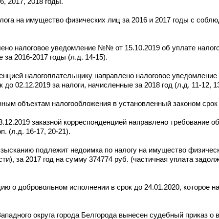
, 2017, 2018 годы.
лога на имущество физических лиц за 2016 и 2017 годы с собл
лено налоговое уведомление №№ от 15.10.2019 об уплате налог
 за 2016-2017 годы (л.д. 14-15).
денцией налогоплательщику направлено налоговое уведомление
до 02.12.2019 за налоги, начисленные за 2018 год (л.д. 11-12, 13
ным объектам налогообложения в установленный законом срок 
.12.2019 заказной корреспонденцией направлено требование об
 (л.д. 16-17, 20-21).
зысканию подлежит недоимка по налогу на имущество физически
и), за 2017 год на сумму 374774 руб. (частичная уплата задолж
ю о добровольном исполнении в срок до 24.01.2020, которое 
ападного округа города Белгорода вынесен судебный приказ о 