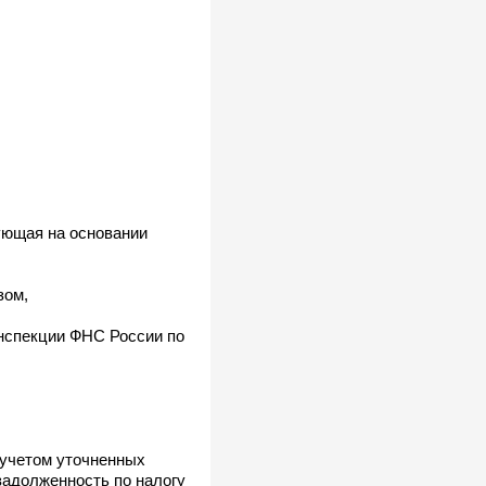
ующая на основании
зом,
нспекции ФНС России по
 учетом уточненных
 задолженность по налогу