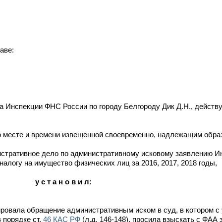
аве:
ца Инспекции ФНС России по городу Белгороду Дик Д.Н., действ
 о месте и времени извещенной своевременно, надлежащим обра
истративное дело по административному исковому заявлению И
алогу на имущество физических лиц за 2016, 2017, 2018 годы,
у с т а н о в и л:
ровала обращение административным иском в суд, в котором с
 порядке ст.
46 КАС РФ
(л.д. 146-148), просила взыскать с ФАА