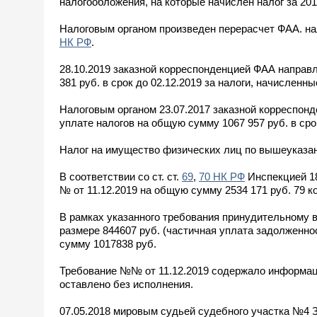
налогообложения, на которые начислен налог за 2016
Налоговым органом произведен перерасчет ФАА. на
НК РФ
.
28.10.2019 заказной корреспонденцией ФАА направ
381 руб. в срок до 02.12.2019 за налоги, начисленные
Налоговым органом 23.07.2017 заказной корреспон
уплате налогов на общую сумму 1067 957 руб. в срок 
Налог на имущество физических лиц по вышеуказан
В соответствии со ст. ст.
69
,
70 НК РФ
Инспекцией 18
№ от 11.12.2019 на общую сумму 2534 171 руб. 79 коп.
В рамках указанного требования принудительному в
размере 844607 руб. (частичная уплата задолженност
сумму 1017838 руб.
Требование №№ от 11.12.2019 содержало информаци
оставлено без исполнения.
07.05.2018 мировым судьей судебного участка №4 З