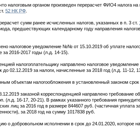
 что налоговым органом произведен перерасчет ФИО4 налога н
ст.
52 НК РФ
.
ерасчет сумм ранее исчисленных налогов, указанных в п. 3 ст.
риода, предшествующих календарному году направления налого
лено налоговое уведомление №№ от 15.10.2019 об уплате налог
 за 2016-2017 годы (л.д. 14-15).
денцией налогоплательщику направлено налоговое уведомление
до 02.12.2019 за налоги, начисленные за 2018 год (л.д. 11-12, 13
ным объектам налогообложения в установленный законом срок 
.12.2019 заказной корреспонденцией направлено требование об
п. (л.д. 16-17, 20-21). В рамках указанного требования принуд
их лиц за 2016 год в размере 844607 руб. (частичная уплата з
нности), за 2018 год на сумму 1017838 руб.
ю о добровольном исполнении в срок до 24.01.2020, которое 