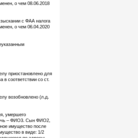
енен, о чем 08.06.2018
взыскании с ФАА налога
енен, о чем 06.04.2020
шеуказанным
делу приостановлено для
 в соответствии со ст.
елу возобновлено (л.д.
ия, умершего
дочь – ФИО3. Сын ФИО2,
нное имущество после
ущество в виде: 1/2
одящегося по адресу: