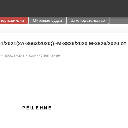
 юрисдикции
Мировые судьи
Законодательство
/2021(2А-3663/2020;)~М-3826/2020 М-3826/2020 от 
)
- Гражданские и административные
Р Е Ш Е Н И Е