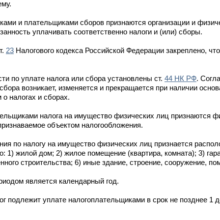
ему.
ами и плательщиками сборов признаются организации и физиче
анность уплачивать соответственно налоги и (или) сборы.
т.
23
Налогового кодекса Российской Федерации закреплено, что
ти по уплате налога или сбора установлены ст.
44 НК РФ
. Согл
 сбора возникает, изменяется и прекращается при наличии осно
о налогах и сборах.
тельщиками налога на имущество физических лиц признаются ф
признаваемое объектом налогообложения.
ия по налогу на имущество физических лиц признается распол
1) жилой дом; 2) жилое помещение (квартира, комната); 3) гара
ного строительства; 6) иные здание, строение, сооружение, по
иодом является календарный год.
ог подлежит уплате налогоплательщиками в срок не позднее 1 д