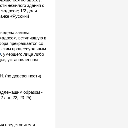
сти нежилого здания с
 <адрес>; 1/2 доли
банке «Русский
зведена замена
 <адрес>, вступившую в
сбора прекращается со
анским процессуальным
Ф
, умершего лица либо
дке, установленном
. (по доверенности)
надлежащим образом -
л.д. 22, 23-25).
ия представителя