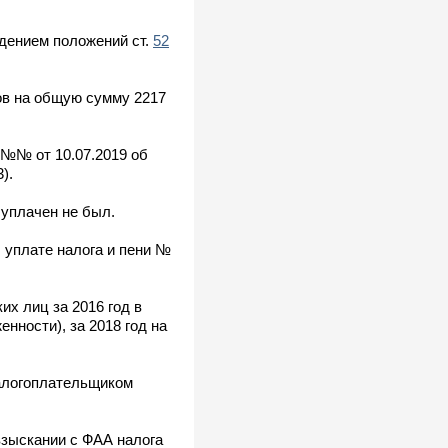
юдением положений ст.
52
ов на общую сумму 2217
 №№ от 10.07.2019 об
).
уплачен не был.
 уплате налога и пени №
х лиц за 2016 год в
енности), за 2018 год на
налогоплательщиком
взыскании с ФАА налога