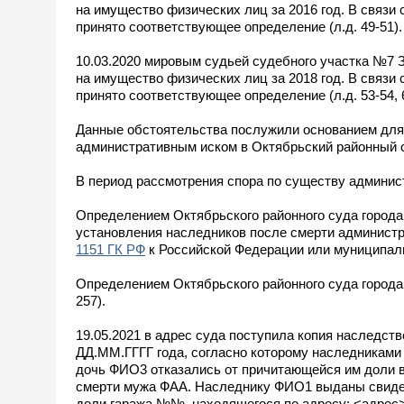
на имущество физических лиц за 2016 год. В связи 
принято соответствующее определение (л.д. 49-51).
10.03.2020 мировым судьей судебного участка №7 З
на имущество физических лиц за 2018 год. В связи 
принято соответствующее определение (л.д. 53-54, 
Данные обстоятельства послужили основанием для
административным иском в Октябрьский районный с
В период рассмотрения спора по существу админис
Определением Октябрьского районного суда города
установления наследников после смерти администр
1151 ГК РФ
к Российской Федерации или муниципаль
Определением Октябрьского районного суда города 
257).
19.05.2021 в адрес суда поступила копия наследс
ДД.ММ.ГГГГ года, согласно которому наследниками
дочь ФИО3 отказались от причитающейся им доли 
смерти мужа ФАА. Наследнику ФИО1 выданы свидете
доли гаража №№, находящегося по адресу: <адрес>