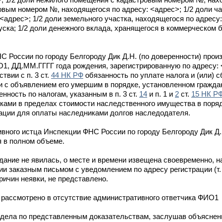
ровым номером №, находящегося по адресу: <адрес>; 1/2 доли ча
адрес>; 1/2 доли земельного участка, находящегося по адресу:
ска; 1/2 доли денежного вклада, хранящегося в коммерческом 
 России по городу Белгороду Дик Д.Н. (по доверенности) прои
1, ДД.ММ.ГГГГ года рождения, зарегистрированную по адресу:
твии с п. 3 ст.
44 НК РФ
обязанность по уплате налога и (или) 
и с объявлением его умершим в порядке, установленном гражд
ность по налогам, указанным в п. 3 ст.
14
и п. 1 и
2
ст.
15 НК Р
ками в пределах стоимости наследственного имущества в поря
ации для оплаты наследниками долгов наследодателя.
вного истца Инспекции ФНС России по городу Белгороду Дик Д.Н
 в полном объеме.
ание не явилась, о месте и времени извещена своевременно, 
заказным письмом с уведомлением по адресу регистрации (т. 2 
ичин неявки, не представлено.
рассмотрено в отсутствие административного ответчика ФИО1
 дела по представленным доказательствам, заслушав объяснен