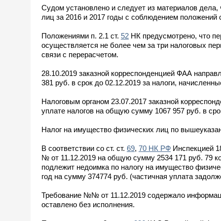
Судом установлено и следует из материалов дела,
лиц за 2016 и 2017 годы с соблюдением положений 
Положениями п. 2.1 ст.
52
НК предусмотрено, что пер
осуществляется не более чем за три налоговых пе
связи с перерасчетом.
28.10.2019 заказной корреспонденцией ФАА направ
381 руб. в срок до 02.12.2019 за налоги, начисленные
Налоговым органом 23.07.2017 заказной корреспон
уплате налогов на общую сумму 1067 957 руб. в срок 
Налог на имущество физических лиц по вышеуказан
В соответствии со ст. ст.
69
,
70 НК РФ
Инспекцией 18
№ от 11.12.2019 на общую сумму 2534 171 руб. 79 ко
подлежит недоимка по налогу на имущество физическ
год на сумму 374774 руб. (частичная уплата задолже
Требование №№ от 11.12.2019 содержало информаци
оставлено без исполнения.