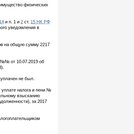
а имущество физических
14
и п. 1 и
2
ст.
15 НК РФ
вого уведомления в
ов на общую сумму 2217
 №№ от 10.07.2019 об
).
уплачен не был.
 уплате налога и пени №
ительному взысканию
адолженности), за 2017
налогоплательщиком