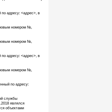
 по адресу: <адрес>, в
стровым номером №,
стровым номером №,
 по адресу: <адрес>, в
стровым номером №,
енный по адресу:
ной службы
2.2018 являлся
ся объектами