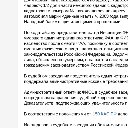
<адрес>; 1/2 доли части нежилого здания с кадаст
кадастровым номером №, находящегося по адресу: <
автомобиля марки <данные изъяты>, 2009 года выпу
Народный банк» с причитающимися процентами.
По ходатайству представителя истца Инспекции ФНС
умершего административного ответчика ФАА на ФИО
наследство после смерти ФАА, поскольку в соответс
смертью физического лица - налогоплательщика ил
законодательством Российской Федерации. Задолжен
лица, объявленного умершим, погашается наследни
гражданским законодательством Российской Федер
В судебном заседании представитель администрати
поддержала административные исковые требования
Административный ответчик ФИО1 в судебное засед
посредством направления судебной корреспонденции 
Доказательств, подтверждающих уважительность пр
В соответствии с положениями ст.
150 КАС РФ
дело 
Исследовав в судебном заседании обстоятельства