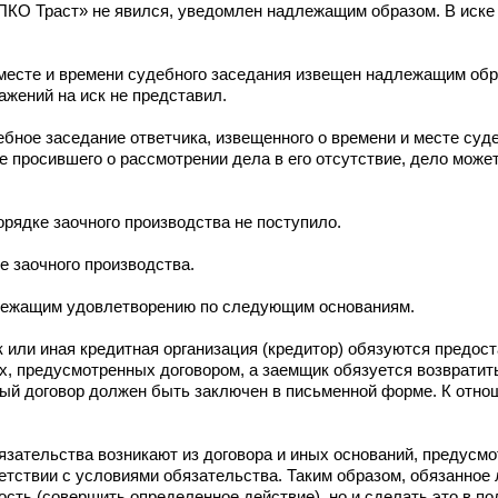
ПКО Траст» не явился, уведомлен надлежащим образом. В иске
 месте и времени судебного заседания извещен надлежащим обр
ажений на иск не представил.
дебное заседание ответчика, извещенного о времени и месте суд
 просившего о рассмотрении дела в его отсутствие, дело може
орядке заочного производства не поступило.
е заочного производства.
длежащим удовлетворению по следующим основаниям.
к или иная кредитная организация (кредитор) обязуются предос
ях, предусмотренных договором, а заемщик обязуется возврати
тный договор должен быть заключен в письменной форме. К отн
язательства возникают из договора и иных оснований, предусм
тствии с условиями обязательства. Таким образом, обязанное 
ть (совершить определенное действие), но и сделать это в по