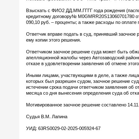
Взыскать с ФИО2 ДД.ММ.ГГГГ года рождения (пасп
кредитному договору№ М0GMRR20S13060701780 от 27.
090,10 руб. – проценты; а также расходы по оплате
Ответчик вправе подать в суд, принявший заочное 
ему копии этого решения.
Ответчиком заочное решение суда может быть обжа
апелляционной жалобы через Автозаводский районны
отказе в удовлетворении заявления об отмене этог
Иными лицами, участвующими в деле, а также лицам
которых был разрешен судом, заочное решение суд
истечении срока подачи ответчиком заявления об отм
месяца со дня вынесения определения суда об отка
Мотивированное заочное решение составлено 14.11.
Судья В.М. Лапина
УИД: 63RS0029-02-2025-005924-67