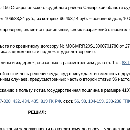
 156 Ставропольского судебного района Самарской области су
106583,24 руб., из которых 96 493,14 руб. – основной долг, 10 
проверен, является правильным, своих возражений относитель
льств по кредитному договору № М0GMRR20S13060701780 от 27.
чика задолженности подлежат удовлетворению.
ины и издержек, связанных с рассмотрением дела (ч. 1 ст.
88 
орой состоялось решение суда, суд присуждает возместить с дру
нием случаев, предусмотренных частью второй статьи 96 насто
ысканию в пользу истца государственная пошлина в размере 4197
7
-
328
,
432
,
434
,
435
,
819 ГК РФ
, ст.ст.
56
,
98
,
194
-
199
,
233
-
238 ГП
РЕШИЛ:
ыскании задолженности по кредитному договору – удовлетвори