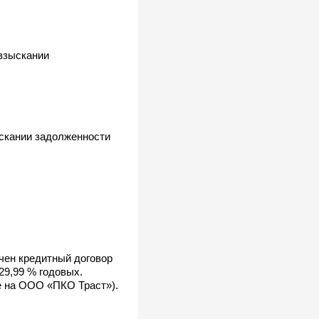
взыскании
ыскании задолженности
чен кредитный договор
9,99 % годовых.
е на ООО «ПКО Траст»).