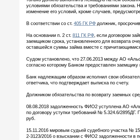
условиями обязательства и требованиями закона. 
изменение его условий, кроме случаев, предусмотре
В соответствии со ст.
405 ГК РФ
должник, просрочив
На основании п. 2 ст.
811 ГК РФ
, если договором за
заемщиком срока, установленного для возврата оче
оставшейся суммы займа вместе с причитающимися
Судом установлено, что 27.06.2013 между АО «А
согласно которому Банком предоставлен заемщику к
Банк надлежащим образом исполнил свои обязатель
ответчика, что подтверждает выписка по счету.
Должником обязательства по возврату заемных сред
08.08.2018 задолженность ФИО2 уступлена АО «Ал
по договору уступки требований № 5.324.6/2895ДГ.
руб.
15.11.2016 мировым судьей судебного участка № 1
2-3123/2016 о взыскании с ФИО2 задолженности в п