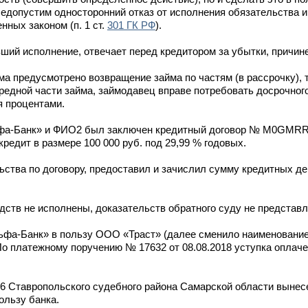
Недопустим односторонний отказ от исполнения обязательства 
нных законом (п. 1 ст.
301 ГК РФ
).
ший исполнение, отвечает перед кредитором за убытки, причин
йма предусмотрено возвращение займа по частям (в рассрочку), 
редной части займа, займодавец вправе потребовать досрочного
 процентами.
льфа-Банк» и ФИО2 был заключен кредитный договор № М0GMR
редит в размере 100 000 руб. под 29,99 % годовых.
ства по договору, предоставил и зачислил сумму кредитных де
ств не исполнены, доказательств обратного суду не представл
ьфа-Банк» в пользу ООО «Траст» (далее сменило наименовани
 По платежному поручению № 17632 от 08.08.2018 уступка оплач
56 Ставропольского судебного района Самарской области выне
ользу банка.