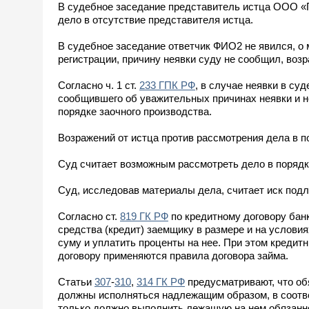
В судебное заседание представитель истца ООО «
дело в отсутствие представителя истца.
В судебное заседание ответчик ФИО2 не явился, о
регистрации, причину неявки суду не сообщил, возр
Согласно ч. 1 ст.
233 ГПК РФ
, в случае неявки в су
сообщившего об уважительных причинах неявки и не
порядке заочного производства.
Возражений от истца против рассмотрения дела в п
Суд считает возможным рассмотреть дело в порядк
Суд, исследовав материалы дела, считает иск по
Согласно ст.
819 ГК РФ
по кредитному договору бан
средства (кредит) заемщику в размере и на услови
суму и уплатить проценты на нее. При этом креди
договору применяются правила договора займа.
Статьи
307
-
310
,
314 ГК РФ
предусматривают, что об
должны исполняться надлежащим образом, в соотве
только должно выполнить лежащую на нем обязаннос