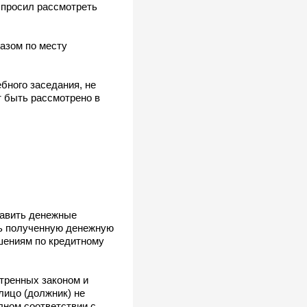
 просил рассмотреть
азом по месту
ебного заседания, не
т быть рассмотрено в
тавить денежные
ть полученную денежную
ошениям по кредитному
отренных законом и
лицо (должник) не
лном соответствии с