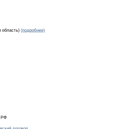
я область)
(подробнее)
К РФ
овский договор