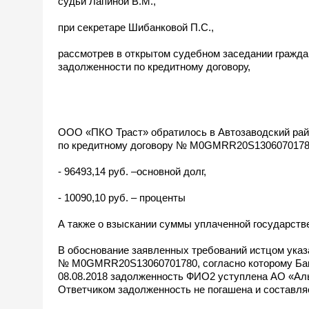
судьи Лапиной В.М.,
при секретаре Шибанковой П.С.,
рассмотрев в открытом судебном заседании гражда
задолженности по кредитному договору,
ООО «ПКО Траст» обратилось в Автозаводский райо
по кредитному договору № М0GMRR20S13060701780 от
- 96493,14 руб. –основной долг,
- 10090,10 руб. – проценты
А также о взыскании суммы уплаченной государств
В обоснование заявленных требований истцом указ
№ М0GMRR20S13060701780, согласно которому Банко
08.08.2018 задолженность ФИО2 уступлена АО «Ал
Ответчиком задолженность не погашена и составляе