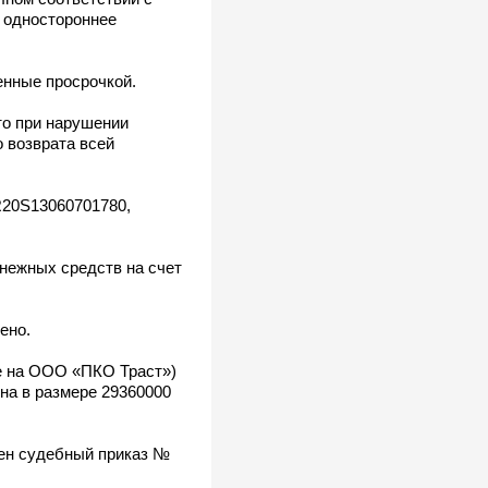
и одностороннее
енные просрочкой.
то при нарушении
 возврата всей
R20S13060701780,
нежных средств на счет
ено.
е на ООО «ПКО Траст»)
ена в размере 29360000
сен судебный приказ №