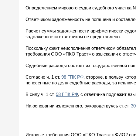
Определением мирового судьи судебного участка №
Ответчиком задолженность не погашена и составляет 
Расчет суммы задолженности арифметически судом 
задолженности ответчиком не представлено.
Поскольку факт неисполнения ответчиком обязате
требования ООО «ПКО Траст» о взыскании с ответ
Судебные расходы состоят из государственной пошл
Согласно ч. 1 ст.
98 ГПК РФ
, стороне, в пользу кот
понесенные по делу судебные расходы, за исключе
В силу ч. 1 ст.
98 ГПК РФ
, с ответчика подлежит вз
На основании изложенного, руководствуясь ст.ст.
30
Исковые требования ООО «ПКО Траст» к ФИО2 о вз